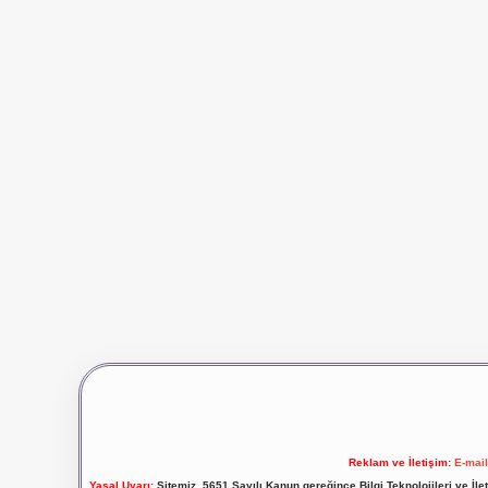
Reklam ve İletişim:
E-mai
Yasal Uyarı:
Sitemiz, 5651 Sayılı Kanun gereğince Bilgi Teknolojileri ve İl