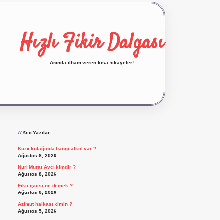
Hızlı Fikir Dalgası
Anında ilham veren kısa hikayeler!
Sidebar
ilbet yeni giriş
ilbet giriş
vdcasino giriş
betex
Son Yazılar
Kuzu kulağında hangi alkol var ?
Ağustos 8, 2026
Nuri Murat Avcı kimdir ?
Ağustos 8, 2026
Fikir işcisi ne demek ?
Ağustos 6, 2026
Azimut halkası kimin ?
Ağustos 5, 2026