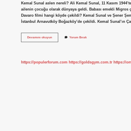
Kemal Sunal aslen nereli? Ali Kemal Sunal, 11 Kasım 1944’te
ailenin çocuğu olarak dünyaya geldi. Babası emekli Migros 
Davaro filmi hangi köyde çekildi? Kemal Sunal ve Şener Şen’
İstanbul Arnavutköy Boğazköy’de çekildi. Kemal Sunal’ın Ça
Keriz
Devamını okuyun
Yorum Bırak
Konusu
Nedir
https://populerforum.com
https://goldsgym.com.tr
https://o