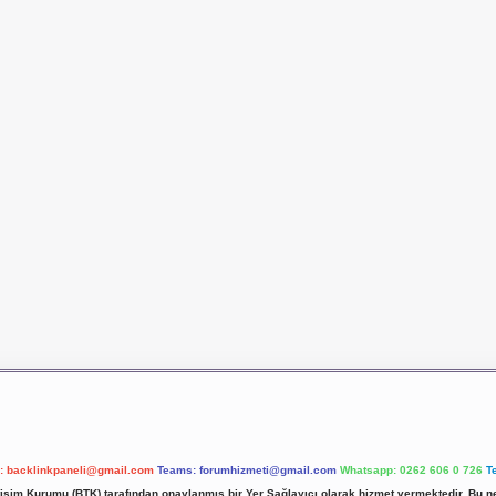
l:
backlinkpaneli@gmail.com
Teams:
forumhizmeti@gmail.com
Whatsapp: 0262 606 0 726
T
etişim Kurumu (BTK) tarafından onaylanmış bir Yer Sağlayıcı olarak hizmet vermektedir. Bu ne