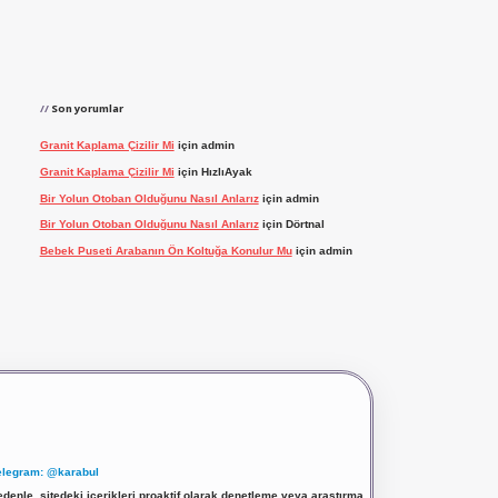
Son yorumlar
Granit Kaplama Çizilir Mi
için
admin
Granit Kaplama Çizilir Mi
için
HızlıAyak
Bir Yolun Otoban Olduğunu Nasıl Anlarız
için
admin
Bir Yolun Otoban Olduğunu Nasıl Anlarız
için
Dörtnal
Bebek Puseti Arabanın Ön Koltuğa Konulur Mu
için
admin
elegram: @karabul
denle, sitedeki içerikleri proaktif olarak denetleme veya araştırma