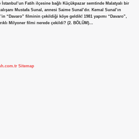
 İstanbul’un Fatih ilçesine bağlı Küçükpazar semtinde Malatyalı bir
çalışanı Mustafa Sunal, annesi Saime Sunal’dır. Kemal Sunal’ın
in “Davaro” filminin çekildiği köye geldik! 1981 yapımı “Davaro”,
rıklı Milyoner filmi nerede çekildi? (2. BÖLÜM)…
mh.com.tr
Sitemap