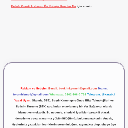
Bebek Puseti Arabanın Ön Koltuğa Konulur Mu
için
admin
vdcasino giriş
betexper
Reklam ve İletişim:
E-mail:
backlinkpaneli@gmail.com
Teams:
forumhizmeti@gmail.com
Whatsapp: 0262 606 0 726
Telegram: @karabul
Yasal Uyarı:
Sitemiz, 5651 Sayılı Kanun gereğince Bilgi Teknolojileri ve
İletişim Kurumu (BTK) tarafından onaylanmış bir Yer Sağlayıcı olarak
hizmet vermektedir. Bu nedenle, sitedeki içerikleri proaktif olarak
denetleme veya araştırma yükümlülüğümüz bulunmamaktadır. Ancak,
üyelerimiz yazdıkları içeriklerin sorumluluğunu taşımakta olup, siteye üye