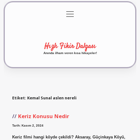
menüyü
Anasayfa
Gizlilik Politikası
Yasal Uyarı
aç
Hakkımızda
Hızlı Fikir Dalgası
Anında ilham veren kısa hikayeler!
Etiket:
Kemal Sunal aslen nereli
Keriz Konusu Nedir
Tarih: Kasım 2, 2024
Keriz filmi hangi köyde çekildi? Aksaray, Güçinkaya Köyü,