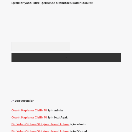
içerikler yasal süre içerisinde sitemizden kaldırılacaktır.
Arama
Son yorumlar
Granit Kaplama Çizilir Mi
için
admin
Granit Kaplama Çizilir Mi
için
HızlıAyak
Bir Yolun Otoban Olduğunu Nasıl Anlarız
için
admin
Bir Yolun Otoban Olduğunu Nasıl Anlarız
için
Dörtnal