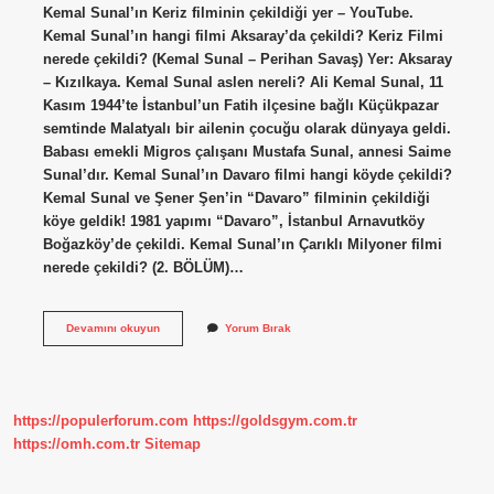
Kemal Sunal’ın Keriz filminin çekildiği yer – YouTube.
Kemal Sunal’ın hangi filmi Aksaray’da çekildi? Keriz Filmi
nerede çekildi? (Kemal Sunal – Perihan Savaş) Yer: Aksaray
– Kızılkaya. Kemal Sunal aslen nereli? Ali Kemal Sunal, 11
Kasım 1944’te İstanbul’un Fatih ilçesine bağlı Küçükpazar
semtinde Malatyalı bir ailenin çocuğu olarak dünyaya geldi.
Babası emekli Migros çalışanı Mustafa Sunal, annesi Saime
Sunal’dır. Kemal Sunal’ın Davaro filmi hangi köyde çekildi?
Kemal Sunal ve Şener Şen’in “Davaro” filminin çekildiği
köye geldik! 1981 yapımı “Davaro”, İstanbul Arnavutköy
Boğazköy’de çekildi. Kemal Sunal’ın Çarıklı Milyoner filmi
nerede çekildi? (2. BÖLÜM)…
Keriz
Devamını okuyun
Yorum Bırak
Konusu
Nedir
https://populerforum.com
https://goldsgym.com.tr
https://omh.com.tr
Sitemap