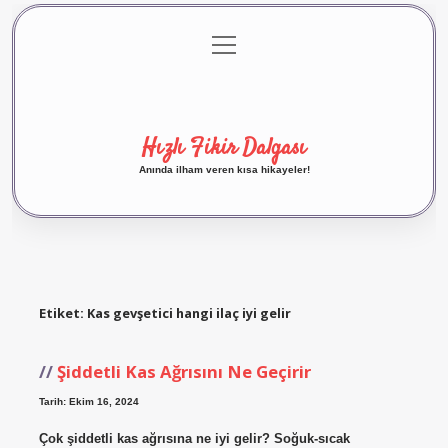
menüyü
Anasayfa
Gizlilik Politikası
Yasal Uyarı
aç
Hakkımızda
Hızlı Fikir Dalgası
Anında ilham veren kısa hikayeler!
Etiket:
Kas gevşetici hangi ilaç iyi gelir
Şiddetli Kas Ağrısını Ne Geçirir
Tarih: Ekim 16, 2024
Çok şiddetli kas ağrısına ne iyi gelir? Soğuk-sıcak