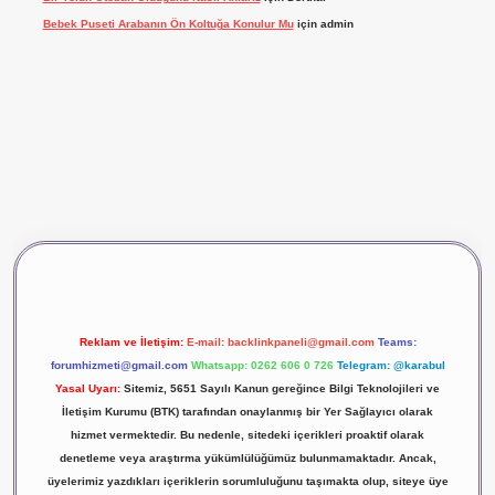
Bebek Puseti Arabanın Ön Koltuğa Konulur Mu
için
admin
vdcasino giriş
betexper
Reklam ve İletişim:
E-mail:
backlinkpaneli@gmail.com
Teams:
forumhizmeti@gmail.com
Whatsapp: 0262 606 0 726
Telegram: @karabul
Yasal Uyarı:
Sitemiz, 5651 Sayılı Kanun gereğince Bilgi Teknolojileri ve
İletişim Kurumu (BTK) tarafından onaylanmış bir Yer Sağlayıcı olarak
hizmet vermektedir. Bu nedenle, sitedeki içerikleri proaktif olarak
denetleme veya araştırma yükümlülüğümüz bulunmamaktadır. Ancak,
üyelerimiz yazdıkları içeriklerin sorumluluğunu taşımakta olup, siteye üye