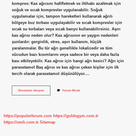
kompres: Kas ağrısını hafifletmek ve iltihabı azaltmak için
soğuk ve sıcak kompresler uygulanabilir. Soğuk
uygulamalar için, tampon hareketleri kullanarak ağrılı
bölgeye buz torbası uygulayabilir ve sıcak kompresler için
sıcak su torbaları veya sıcak banyo kullanabilirsiniz. Aşırı
kas ağrısı neden olur? Kas ağrısının en yaygın nedenleri
şunlardır: gerginlik, stres, aşırı kullanım, küçük
yaralanmalar. Bu tür ağrı genellikle lokalizedir ve tüm
vücudun bazı kısımlarını veya sadece bir veya daha fazla
kası etkileyebilir. Kas ağrısı için hangi ağrı kesici? Ağrı için
parasetamol Baş ağrısı ve kas ağrısı çeken kişiler için ilk
tercih olarak parasetamol düşünülüyor.…
Şiddetli
Devamını okuyun
Yorum Bırak
Kas
Ağrısını
Ne
Geçirir
https://populerforum.com
https://goldsgym.com.tr
https://omh.com.tr
Sitemap