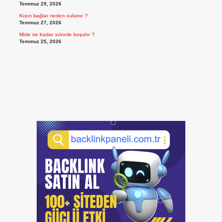
Temmuz 29, 2026
Kışın bağlar neden sulanır ?
Temmuz 27, 2026
Mide ne kadar sürede boşalır ?
Temmuz 25, 2026