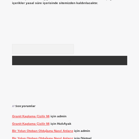
içerikler yasal süre içerisinde sitemizden kaldırılacaktır.
Arama
Son yorumlar
Granit Kaplama Çizilir Mi
için
admin
Granit Kaplama Çizilir Mi
için
HızlıAyak
Bir Yolun Otoban Olduğunu Nasıl Anlarız
için
admin
Bir Yolun Otoban Olduğunu Nasıl Anlarız
için
Dörtnal