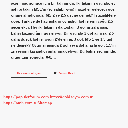
açan maç sonucu için bir tahmindir. İki takımın oyunda, ev
sahibi takım MS1’in (ev sahibi -win) muzaffer geleceği göz
önüne alındığında. MS 2 ve 2.5 üst ne demek? İstatistiklere
göre, Türkiye’de hayranların oynadığı bahislerin çoğu 2.5
seçenektir. Her iki takımın da toplam 3 gol imzalaması,
bahsi kazandığını gösteriyor. Bir oyunda 2 gol atılırsa, 2.5
daha düşük bahis, oyun 2’de en az 3 gol. MS 1 ve 1.5 üst
ne demek? Oyun sırasında 2 gol veya daha fazla gol, 1.5’in
zirvesinin kazandığı anlamına geliyor. Bu bahis seçiminde,
diğer tüm sonuçlar 0-0,…
İDdaa
Devamını okuyun
Yorum Bırak
Kuponunda
Ms
Ne
Demek
https://populerforum.com
https://goldsgym.com.tr
https://omh.com.tr
Sitemap