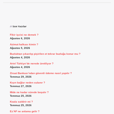
Sidebar
Son Yazılar
Fikir işcisi ne demek ?
Ağustos 6, 2026
Azimut halkası kimin ?
Ağustos 5, 2026
Buzluktan çıkarılıp pişirilen et tekrar buzluğa konur mu ?
Ağustos 4, 2026
Ariel Türkiye’de nerede üretiliyor ?
Ağustos 4, 2026
Ziraat Bankası’ndan güvenli ödeme nasıl yapılır ?
Temmuz 29, 2026
Kışın bağlar neden sulanır ?
Temmuz 27, 2026
Mide ne kadar sürede boşalır ?
Temmuz 25, 2026
Koala saldirir mi ?
Temmuz 25, 2026
Ez’AF ne anlama gelir ?