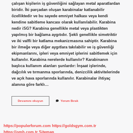
çalışan kişilerin iş güvenliğini sağlayan metal aparatlardan
biridir. İki parçadan oluşan karabinalar katlanabilir
özelliktedir ve bu sayede emniyet halkası veya kendi
kendine sabitleme kancası olarak kullanılabilir. Karabina
nedir iSG? Karabina genellikle metal veya plastikten
yapılmış bir bağlama aygıtıdır. Şekli genellikle simetriktir
ve iki valfli bir katlama mekanizmasına sahiptir. Karabina
bir ilmeğe veya diğer aygıtlara takılabilir ve iş güvenliği
ekipmanlarını, ipleri veya emniyet iplerini sabitlemek için
kullanılır. Karabina nerelerde kullanılır? Karabinanın
başlıca kullanım alanları şunlardır: İnşaat işlerinde,
dağcılık ve tırmanma sporlarında, denizcilik aktivitelerinde
ve açık hava sporlarında kullanılır. Karabinalar ihtiyaç
alanına göre farklı…
Dağcılıkta
Devamını okuyun
Yorum Bırak
Karabina
Nedir
https://populerforum.com
https://goldsgym.com.tr
https://omh.com.tr
Sitemap