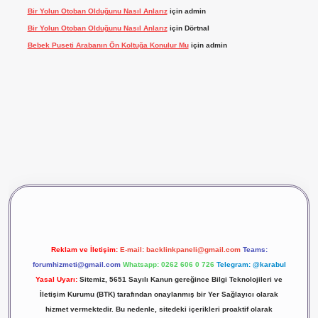
Bir Yolun Otoban Olduğunu Nasıl Anlarız
için
admin
Bir Yolun Otoban Olduğunu Nasıl Anlarız
için
Dörtnal
Bebek Puseti Arabanın Ön Koltuğa Konulur Mu
için
admin
vdcasino giriş
betexper
Reklam ve İletişim:
E-mail:
backlinkpaneli@gmail.com
Teams:
forumhizmeti@gmail.com
Whatsapp: 0262 606 0 726
Telegram: @karabul
Yasal Uyarı:
Sitemiz, 5651 Sayılı Kanun gereğince Bilgi Teknolojileri ve
İletişim Kurumu (BTK) tarafından onaylanmış bir Yer Sağlayıcı olarak
hizmet vermektedir. Bu nedenle, sitedeki içerikleri proaktif olarak