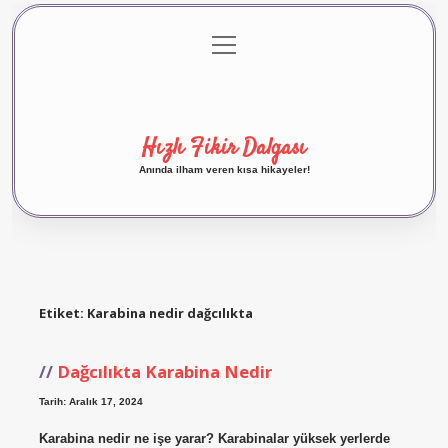
menüyü
Anasayfa
Gizlilik Politikası
Yasal Uyarı
aç
Hakkımızda
Hızlı Fikir Dalgası
Anında ilham veren kısa hikayeler!
Etiket:
Karabina nedir dağcılıkta
Dağcılıkta Karabina Nedir
Tarih: Aralık 17, 2024
Karabina nedir ne işe yarar? Karabinalar yüksek yerlerde