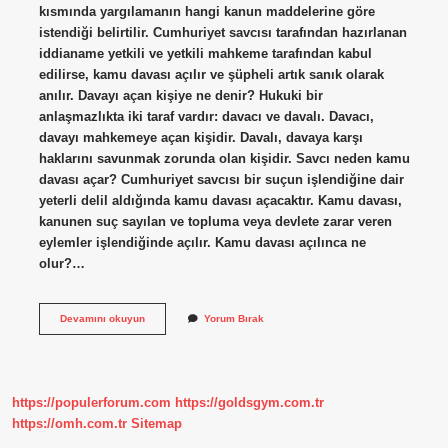
kısmında yargılamanın hangi kanun maddelerine göre
istendiği belirtilir. Cumhuriyet savcısı tarafından hazırlanan
iddianame yetkili ve yetkili mahkeme tarafından kabul
edilirse, kamu davası açılır ve şüpheli artık sanık olarak
anılır. Davayı açan kişiye ne denir? Hukuki bir
anlaşmazlıkta iki taraf vardır: davacı ve davalı. Davacı,
davayı mahkemeye açan kişidir. Davalı, davaya karşı
haklarını savunmak zorunda olan kişidir. Savcı neden kamu
davası açar? Cumhuriyet savcısı bir suçun işlendiğine dair
yeterli delil aldığında kamu davası açacaktır. Kamu davası,
kanunen suç sayılan ve topluma veya devlete zarar veren
eylemler işlendiğinde açılır. Kamu davası açılınca ne
olur?…
Kamu
Devamını okuyun
Yorum Bırak
Adına
Dava
Açan
Kişiye
Ne
https://populerforum.com
https://goldsgym.com.tr
Denir
https://omh.com.tr
Sitemap