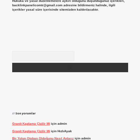
Hukuka ve yasal düzenlemelere aykırı olduğunu düşündüğünüz içerikleri,
backlinkpanelicomtr@gmail.com
adresine bildirmeniz halinde, ilgili
içerikler yasal süre içerisinde sitemizden kaldırılacaktır.
Arama
Son yorumlar
Granit Kaplama Çizilir Mi
için
admin
Granit Kaplama Çizilir Mi
için
HızlıAyak
Bir Yolun Otoban Olduğunu Nasıl Anlarız
için
admin