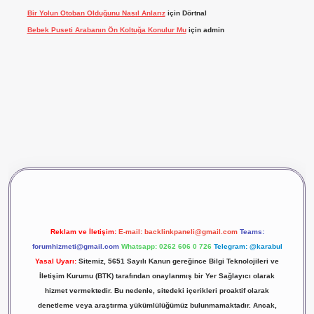
Bir Yolun Otoban Olduğunu Nasıl Anlarız
için
Dörtnal
Bebek Puseti Arabanın Ön Koltuğa Konulur Mu
için
admin
ş
vdcasino giriş
betexper
Reklam ve İletişim:
E-mail:
backlinkpaneli@gmail.com
Teams:
forumhizmeti@gmail.com
Whatsapp: 0262 606 0 726
Telegram: @karabul
Yasal Uyarı:
Sitemiz, 5651 Sayılı Kanun gereğince Bilgi Teknolojileri ve
İletişim Kurumu (BTK) tarafından onaylanmış bir Yer Sağlayıcı olarak
hizmet vermektedir. Bu nedenle, sitedeki içerikleri proaktif olarak
denetleme veya araştırma yükümlülüğümüz bulunmamaktadır. Ancak,