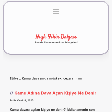
menüyü
Anasayfa
Gizlilik Politikası
Yasal Uyarı
aç
Hakkımızda
Hızlı Fikir Dalgası
Anında ilham veren kısa hikayeler!
Etiket:
Kamu davasında müşteki ceza alır mı
Kamu Adına Dava Açan Kişiye Ne Denir
Tarih: Ocak 8, 2025
Kamu davası açılan kişiye ne denir? İddianamenin son