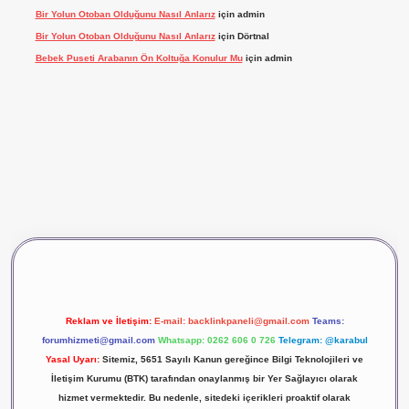
Bir Yolun Otoban Olduğunu Nasıl Anlarız
için
admin
Bir Yolun Otoban Olduğunu Nasıl Anlarız
için
Dörtnal
Bebek Puseti Arabanın Ön Koltuğa Konulur Mu
için
admin
vdcasino giriş
betexper
Reklam ve İletişim:
E-mail:
backlinkpaneli@gmail.com
Teams:
forumhizmeti@gmail.com
Whatsapp: 0262 606 0 726
Telegram: @karabul
Yasal Uyarı:
Sitemiz, 5651 Sayılı Kanun gereğince Bilgi Teknolojileri ve
İletişim Kurumu (BTK) tarafından onaylanmış bir Yer Sağlayıcı olarak
hizmet vermektedir. Bu nedenle, sitedeki içerikleri proaktif olarak