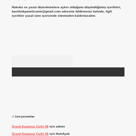
Hukuka ve yasal düzenlemelere aykırı olduğunu düşündüğünüz içerikleri,
backlinkpanelicomtr@gmail.com
adresine bildirmeniz halinde, ilgili
içerikler yasal süre içerisinde sitemizden kaldırılacaktır.
Arama
Son yorumlar
Granit Kaplama Çizilir Mi
için
admin
Granit Kaplama Çizilir Mi
için
HızlıAyak