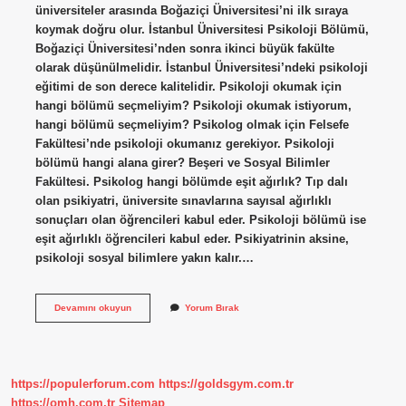
üniversiteler arasında Boğaziçi Üniversitesi’ni ilk sıraya
koymak doğru olur. İstanbul Üniversitesi Psikoloji Bölümü,
Boğaziçi Üniversitesi’nden sonra ikinci büyük fakülte
olarak düşünülmelidir. İstanbul Üniversitesi’ndeki psikoloji
eğitimi de son derece kalitelidir. Psikoloji okumak için
hangi bölümü seçmeliyim? Psikoloji okumak istiyorum,
hangi bölümü seçmeliyim? Psikolog olmak için Felsefe
Fakültesi’nde psikoloji okumanız gerekiyor. Psikoloji
bölümü hangi alana girer? Beşeri ve Sosyal Bilimler
Fakültesi. Psikolog hangi bölümde eşit ağırlık? Tıp dalı
olan psikiyatri, üniversite sınavlarına sayısal ağırlıklı
sonuçları olan öğrencileri kabul eder. Psikoloji bölümü ise
eşit ağırlıklı öğrencileri kabul eder. Psikiyatrinin aksine,
psikoloji sosyal bilimlere yakın kalır.…
Psikoloji
Devamını okuyun
Yorum Bırak
Hangi
Fakültede
Olmalı
https://populerforum.com
https://goldsgym.com.tr
https://omh.com.tr
Sitemap