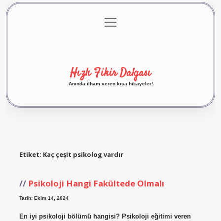
menüyü
Anasayfa
Gizlilik Politikası
Yasal Uyarı
aç
Hakkımızda
Hızlı Fikir Dalgası
Anında ilham veren kısa hikayeler!
Etiket:
Kaç çeşit psikolog vardır
Psikoloji Hangi Fakültede Olmalı
Tarih: Ekim 14, 2024
En iyi psikoloji bölümü hangisi? Psikoloji eğitimi veren