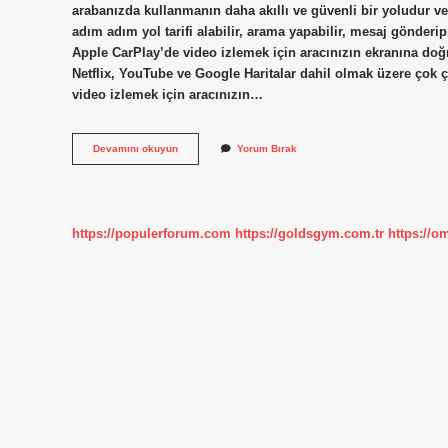
arabanızda kullanmanın daha akıllı ve güvenli bir yoludur v
adım adım yol tarifi alabilir, arama yapabilir, mesaj gönderi
Apple CarPlay’de video izlemek için aracınızın ekranına doğ
Netflix, YouTube ve Google Haritalar dahil olmak üzere çok 
video izlemek için aracınızın…
Carplay
Devamını okuyun
Yorum Bırak
De
Hangi
Uygulamalar
Var
https://populerforum.com
https://goldsgym.com.tr
https://o