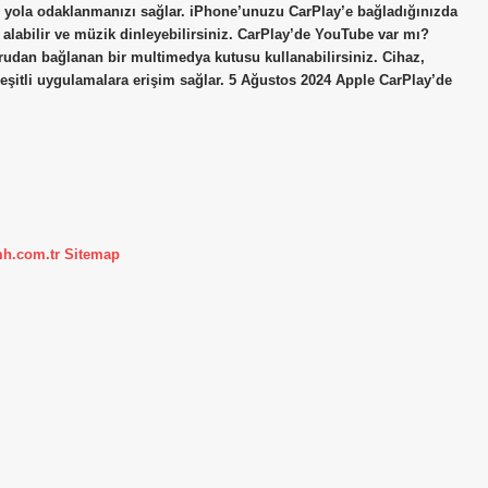
e yola odaklanmanızı sağlar. iPhone’unuzu CarPlay’e bağladığınızda
p alabilir ve müzik dinleyebilirsiniz. CarPlay’de YouTube var mı?
rudan bağlanan bir multimedya kutusu kullanabilirsiniz. Cihaz,
çeşitli uygulamalara erişim sağlar. 5 Ağustos 2024 Apple CarPlay’de
mh.com.tr
Sitemap