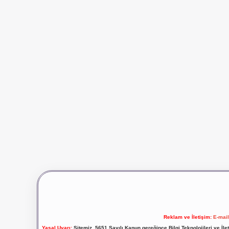
Reklam ve İletişim:
E-mai
Yasal Uyarı:
Sitemiz, 5651 Sayılı Kanun gereğince Bilgi Teknolojileri ve İl