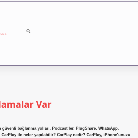
ızda
lamalar Var
a güvenli bağlanma yolları. Podcast’ler. PlugShare. WhatsApp.
 CarPlay ile neler yapılabilir? CarPlay nedir? CarPlay, iPhone’unuzu