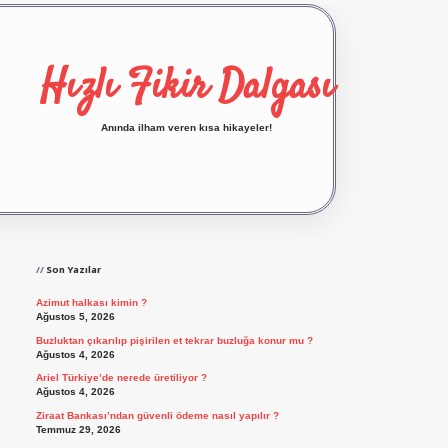
Hızlı Fikir Dalgası
Anında ilham veren kısa hikayeler!
Sidebar
ilbet yeni giriş
ilbet giriş
vdcasino giriş
betexp
Son Yazılar
Azimut halkası kimin ?
Ağustos 5, 2026
Buzluktan çıkarılıp pişirilen et tekrar buzluğa konur mu ?
Ağustos 4, 2026
Ariel Türkiye’de nerede üretiliyor ?
Ağustos 4, 2026
Ziraat Bankası’ndan güvenli ödeme nasıl yapılır ?
Temmuz 29, 2026