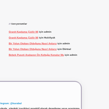
Son yorumlar
Granit Kaplama Çizilir Mi
için
admin
Granit Kaplama Çizilir Mi
için
HızlıAyak
Bir Yolun Otoban Olduğunu Nasıl Anlarız
için
admin
Bir Yolun Otoban Olduğunu Nasıl Anlarız
için
Dörtnal
Bebek Puseti Arabanın Ön Koltuğa Konulur Mu
için
admin
elegram: @karabul
denle, sitedeki içerikleri proaktif olarak denetleme veya araştırma