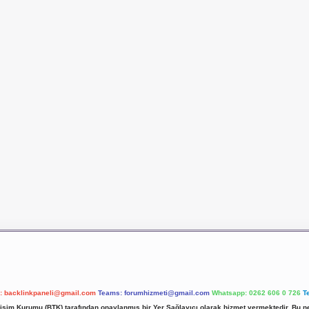
l:
backlinkpaneli@gmail.com
Teams:
forumhizmeti@gmail.com
Whatsapp: 0262 606 0 726
T
etişim Kurumu (BTK) tarafından onaylanmış bir Yer Sağlayıcı olarak hizmet vermektedir. Bu ne