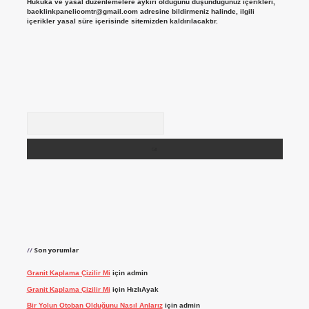
Hukuka ve yasal düzenlemelere aykırı olduğunu düşündüğünüz içerikleri,
backlinkpanelicomtr@gmail.com
adresine bildirmeniz halinde, ilgili
içerikler yasal süre içerisinde sitemizden kaldırılacaktır.
Arama
Son yorumlar
Granit Kaplama Çizilir Mi
için
admin
Granit Kaplama Çizilir Mi
için
HızlıAyak
Bir Yolun Otoban Olduğunu Nasıl Anlarız
için
admin