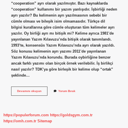
“cooperation” ayrı olarak yazılmıştır. Bazı kaynaklarda
“cooperation” kullanımı bir yazım yanlışıdır. İşbirliği neden
ayrı yazılır? Bu kelimenin ayrı yazılmasının sebebi bir
cümle olması ve bileşik isim olmamasıdır. Türkçe dil
bilgisi kurallarına göre cümle oluşturan tüm kelimeler ayrı
yazılır. Oy birliği ayrı mı bitişik mi? Kelime ayrıca 1981’de
yayınlanan Yazım Kılavuzu’nda bitişik olarak tanımlandı.
1993’te, konsensüs Yazım Kılavuzu’nda ayrı olarak yazıldı.
Söz konusu kelimenin ayrı yazımı 2011’de yayınlanan
Yazım Kılavuzu’nda korundu. Burada oybirliğine benzer
ancak farklı yazımı olan birçok örnek verilebilir. İş birlikçi
nasıl yazılır? TDK’ya göre birleşik bir kelime olup “ortak”
şeklinde…
İŞ
Devamını okuyun
Yorum Bırak
Birliği
Birleşik
Mi
Ayrı
Mı
https://populerforum.com
https://goldsgym.com.tr
https://omh.com.tr
Sitemap