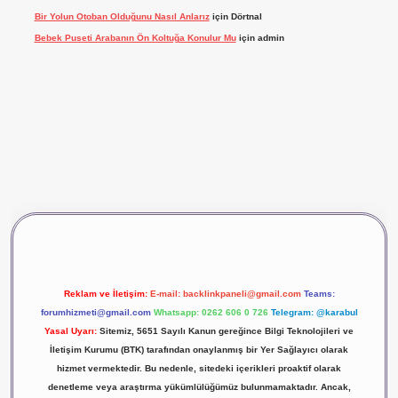
Bir Yolun Otoban Olduğunu Nasıl Anlarız
için
Dörtnal
Bebek Puseti Arabanın Ön Koltuğa Konulur Mu
için
admin
vdcasino giriş
betexper
Reklam ve İletişim:
E-mail:
backlinkpaneli@gmail.com
Teams:
forumhizmeti@gmail.com
Whatsapp: 0262 606 0 726
Telegram: @karabul
Yasal Uyarı:
Sitemiz, 5651 Sayılı Kanun gereğince Bilgi Teknolojileri ve
İletişim Kurumu (BTK) tarafından onaylanmış bir Yer Sağlayıcı olarak
hizmet vermektedir. Bu nedenle, sitedeki içerikleri proaktif olarak
denetleme veya araştırma yükümlülüğümüz bulunmamaktadır. Ancak,