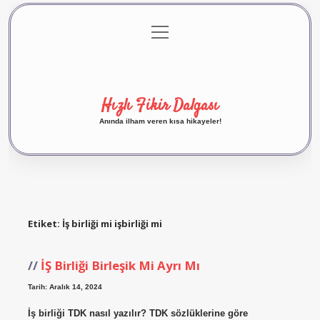
menüyü
Anasayfa
Gizlilik Politikası
Yasal Uyarı
aç
Hakkımızda
Hızlı Fikir Dalgası
Anında ilham veren kısa hikayeler!
Etiket:
İş birliği mi işbirliği mi
İŞ Birliği Birleşik Mi Ayrı Mı
Tarih: Aralık 14, 2024
İş birliği TDK nasıl yazılır? TDK sözlüklerine göre