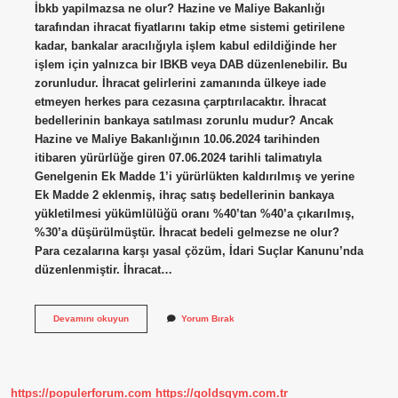
İbkb yapilmazsa ne olur? Hazine ve Maliye Bakanlığı
tarafından ihracat fiyatlarını takip etme sistemi getirilene
kadar, bankalar aracılığıyla işlem kabul edildiğinde her
işlem için yalnızca bir IBKB veya DAB düzenlenebilir. Bu
zorunludur. İhracat gelirlerini zamanında ülkeye iade
etmeyen herkes para cezasına çarptırılacaktır. İhracat
bedellerinin bankaya satılması zorunlu mudur? Ancak
Hazine ve Maliye Bakanlığının 10.06.2024 tarihinden
itibaren yürürlüğe giren 07.06.2024 tarihli talimatıyla
Genelgenin Ek Madde 1’i yürürlükten kaldırılmış ve yerine
Ek Madde 2 eklenmiş, ihraç satış bedellerinin bankaya
yükletilmesi yükümlülüğü oranı %40’tan %40’a çıkarılmış,
%30’a düşürülmüştür. İhracat bedeli gelmezse ne olur?
Para cezalarına karşı yasal çözüm, İdari Suçlar Kanunu’nda
düzenlenmiştir. İhracat…
Ibkb
Devamını okuyun
Yorum Bırak
Belgesi
Düzenlenmezse
Ne
Olur
https://populerforum.com
https://goldsgym.com.tr