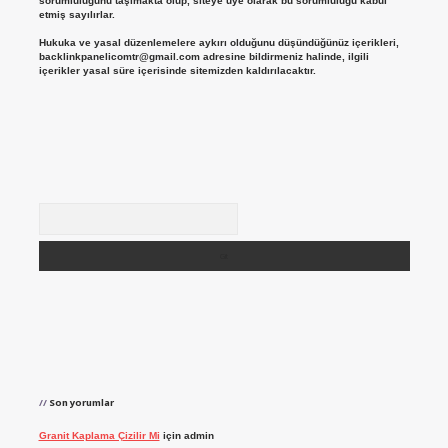
sorumluluğunu taşımakta olup, siteye üye olarak bu sorumluluğu kabul
etmiş sayılırlar.
Hukuka ve yasal düzenlemelere aykırı olduğunu düşündüğünüz içerikleri,
backlinkpanelicomtr@gmail.com
adresine bildirmeniz halinde, ilgili
içerikler yasal süre içerisinde sitemizden kaldırılacaktır.
Arama
Son yorumlar
Granit Kaplama Çizilir Mi
için
admin