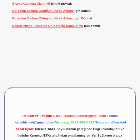
Granit Kaplama Çizilir Mi
için
HızlıAyak
Bir Yolun Otoban Olduğunu Nasıl Anlarız
için
admin
Bir Yolun Otoban Olduğunu Nasıl Anlarız
için
Dörtnal
Bebek Puseti Arabanın Ön Koltuğa Konulur Mu
için
admin
 giriş
betexper
Reklam ve İletişim:
E-mail:
backlinkpaneli@gmail.com
Teams:
forumhizmeti@gmail.com
Whatsapp: 0262 606 0 726
Telegram: @karabul
Yasal Uyarı:
Sitemiz, 5651 Sayılı Kanun gereğince Bilgi Teknolojileri ve
İletişim Kurumu (BTK) tarafından onaylanmış bir Yer Sağlayıcı olarak