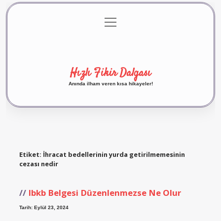
menüyü
Anasayfa
Gizlilik Politikası
Yasal Uyarı
aç
Hakkımızda
Hızlı Fikir Dalgası
Anında ilham veren kısa hikayeler!
Etiket:
İhracat bedellerinin yurda getirilmemesinin
cezası nedir
Ibkb Belgesi Düzenlenmezse Ne Olur
Tarih: Eylül 23, 2024