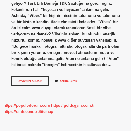
geliyor? Türk Dili Derneği TDK Sözlüğü’ne göre, İngiliz
kökenli ruh hali “heyecan ve heyecan” anlamına gelir.
Aslında, “Vibes” bir kişinin hissinin tutumunu ve tutumunu
ve bir kişinin kendini ifade etmesini ifade eder. “Vibes” bir
ön izlenim veya duygu olarak tanımlanır. Nasıl bir vibe
veriyorum ne demek? Vibe’nin anlamı bu olumlu, enerjik,
huzurlu, komik, nostaljik veya diğer duyguları yansıtabilir.
“Bu gece harika” fotoğrafı altında fotoğraf altında parti olan
bir kişinin yorumu, örneğin, mevcut atmosferin mutlu ve
komik olduğu anlamına gelir. Vibe ne anlama gelir? “Vibe”
kelimesi aslında “titreşim” kelimesinin kısaltmasıdır.…
Vayb
Devamını okuyun
Yorum Bırak
Alıyorum
Ne
Demek
https://populerforum.com
https://goldsgym.com.tr
https://omh.com.tr
Sitemap