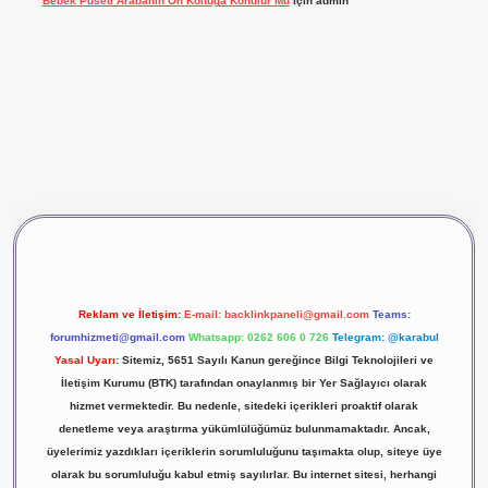
Bebek Puseti Arabanın Ön Koltuğa Konulur Mu
için
admin
vdcasino giriş
betexper
Reklam ve İletişim:
E-mail:
backlinkpaneli@gmail.com
Teams:
forumhizmeti@gmail.com
Whatsapp: 0262 606 0 726
Telegram: @karabul
Yasal Uyarı:
Sitemiz, 5651 Sayılı Kanun gereğince Bilgi Teknolojileri ve
İletişim Kurumu (BTK) tarafından onaylanmış bir Yer Sağlayıcı olarak
hizmet vermektedir. Bu nedenle, sitedeki içerikleri proaktif olarak
denetleme veya araştırma yükümlülüğümüz bulunmamaktadır. Ancak,
üyelerimiz yazdıkları içeriklerin sorumluluğunu taşımakta olup, siteye üye
olarak bu sorumluluğu kabul etmiş sayılırlar. Bu internet sitesi, herhangi