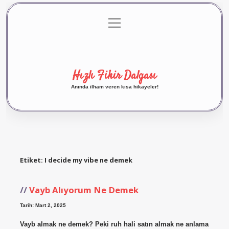
menüyü
Anasayfa
Gizlilik Politikası
Yasal Uyarı
aç
Hakkımızda
Hızlı Fikir Dalgası
Anında ilham veren kısa hikayeler!
Etiket:
I decide my vibe ne demek
Vayb Alıyorum Ne Demek
Tarih: Mart 2, 2025
Vayb almak ne demek? Peki ruh hali satın almak ne anlama