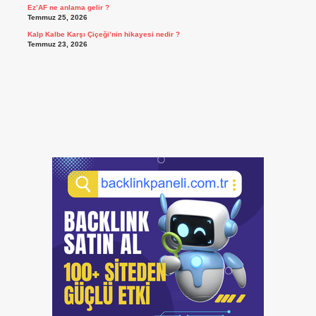
Ez’AF ne anlama gelir ?
Temmuz 25, 2026
Kalp Kalbe Karşı Çiçeği’nin hikayesi nedir ?
Temmuz 23, 2026