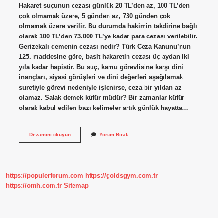
Hakaret suçunun cezası günlük 20 TL’den az, 100 TL’den
çok olmamak üzere, 5 günden az, 730 günden çok
olmamak üzere verilir. Bu durumda hakimin takdirine bağlı
olarak 100 TL’den 73.000 TL’ye kadar para cezası verilebilir.
Gerizekalı demenin cezası nedir? Türk Ceza Kanunu’nun
125. maddesine göre, basit hakaretin cezası üç aydan iki
yıla kadar hapistir. Bu suç, kamu görevlisine karşı dini
inançları, siyasi görüşleri ve dini değerleri aşağılamak
suretiyle görevi nedeniyle işlenirse, ceza bir yıldan az
olamaz. Salak demek küfür müdür? Bir zamanlar küfür
olarak kabul edilen bazı kelimeler artık günlük hayatta…
Salak
Devamını okuyun
Yorum Bırak
Demenin
Cezası
Nedir
https://populerforum.com
https://goldsgym.com.tr
https://omh.com.tr
Sitemap