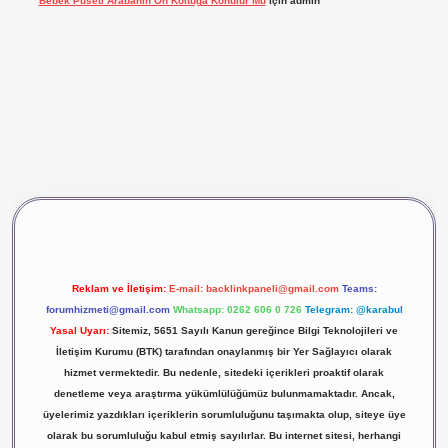
Bebek Puseti Arabanın Ön Koltuğa Konulur Mu
için
admin
vdcasino giriş
betexper
Reklam ve İletişim:
E-mail:
backlinkpaneli@gmail.com
Teams:
forumhizmeti@gmail.com
Whatsapp: 0262 606 0 726
Telegram: @karabul
Yasal Uyarı:
Sitemiz, 5651 Sayılı Kanun gereğince Bilgi Teknolojileri ve
İletişim Kurumu (BTK) tarafından onaylanmış bir Yer Sağlayıcı olarak
hizmet vermektedir. Bu nedenle, sitedeki içerikleri proaktif olarak
denetleme veya araştırma yükümlülüğümüz bulunmamaktadır. Ancak,
üyelerimiz yazdıkları içeriklerin sorumluluğunu taşımakta olup, siteye üye
olarak bu sorumluluğu kabul etmiş sayılırlar. Bu internet sitesi, herhangi