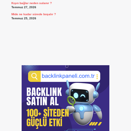
Kışın bağlar neden sulanır ?
Temmuz 27, 2026
Mide ne kadar sürede boşalır ?
Temmuz 25, 2026