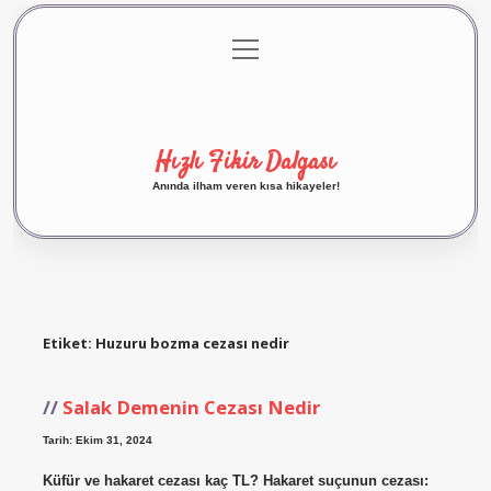
menüyü
Anasayfa
Gizlilik Politikası
Yasal Uyarı
aç
Hakkımızda
Hızlı Fikir Dalgası
Anında ilham veren kısa hikayeler!
Etiket:
Huzuru bozma cezası nedir
Salak Demenin Cezası Nedir
Tarih: Ekim 31, 2024
Küfür ve hakaret cezası kaç TL? Hakaret suçunun cezası: