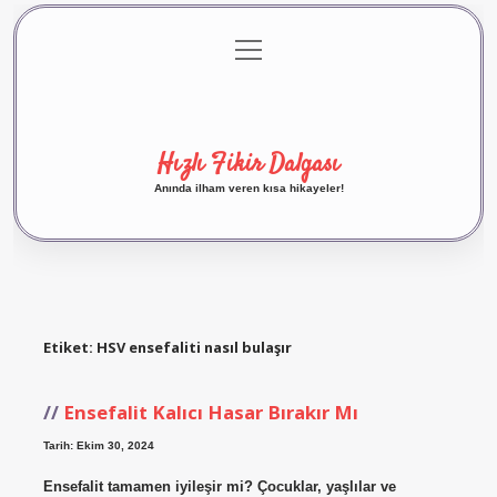
menüyü
Anasayfa
Gizlilik Politikası
Yasal Uyarı
aç
Hakkımızda
Hızlı Fikir Dalgası
Anında ilham veren kısa hikayeler!
Etiket:
HSV ensefaliti nasıl bulaşır
Ensefalit Kalıcı Hasar Bırakır Mı
Tarih: Ekim 30, 2024
Ensefalit tamamen iyileşir mi? Çocuklar, yaşlılar ve