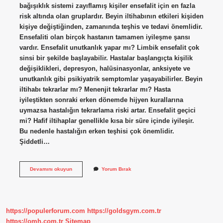
bağışıklık sistemi zayıflamış kişiler ensefalit için en fazla
risk altında olan gruplardır. Beyin iltihabının etkileri kişiden
kişiye değiştiğinden, zamanında teşhis ve tedavi önemlidir.
Ensefaliti olan birçok hastanın tamamen iyileşme şansı
vardır. Ensefalit unutkanlık yapar mı? Limbik ensefalit çok
sinsi bir şekilde başlayabilir. Hastalar başlangıçta kişilik
değişiklikleri, depresyon, halüsinasyonlar, anksiyete ve
unutkanlık gibi psikiyatrik semptomlar yaşayabilirler. Beyin
iltihabı tekrarlar mı? Menenjit tekrarlar mı? Hasta
iyileştikten sonraki erken dönemde hijyen kurallarına
uymazsa hastalığın tekrarlama riski artar. Ensefalit geçici
mi? Hafif iltihaplar genellikle kısa bir süre içinde iyileşir.
Bu nedenle hastalığın erken teşhisi çok önemlidir.
Şiddetli…
Ensefalit
Devamını okuyun
Yorum Bırak
Kalıcı
Hasar
Bırakır
Mı
https://populerforum.com
https://goldsgym.com.tr
https://omh.com.tr
Sitemap