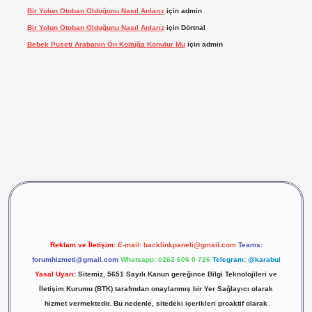
Bir Yolun Otoban Olduğunu Nasıl Anlarız
için
admin
Bir Yolun Otoban Olduğunu Nasıl Anlarız
için
Dörtnal
Bebek Puseti Arabanın Ön Koltuğa Konulur Mu
için
admin
vdcasino giriş
betexper
Reklam ve İletişim:
E-mail:
backlinkpaneli@gmail.com
Teams:
forumhizmeti@gmail.com
Whatsapp: 0262 606 0 726
Telegram: @karabul
Yasal Uyarı:
Sitemiz, 5651 Sayılı Kanun gereğince Bilgi Teknolojileri ve
İletişim Kurumu (BTK) tarafından onaylanmış bir Yer Sağlayıcı olarak
hizmet vermektedir. Bu nedenle, sitedeki içerikleri proaktif olarak