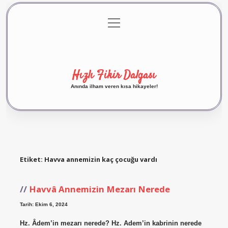
menüyü
Anasayfa
Gizlilik Politikası
Yasal Uyarı
aç
Hakkımızda
Hızlı Fikir Dalgası
Anında ilham veren kısa hikayeler!
Etiket:
Havva annemizin kaç çocuğu vardı
Havvâ Annemizin Mezarı Nerede
Tarih: Ekim 6, 2024
Hz. Âdem’in mezarı nerede? Hz. Adem’in kabrinin nerede