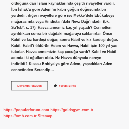
olduğuna dair İslam kaynaklarında çeşitli rivayetler vardır.
İbn İshak’a göre Adem’in kabri göğün doğusunda bir
yerdedir, diğer rivayetlere göre ise Mekke’deki Ebûkubeys
mağarasında veya Hindistan’daki Nevz Dağı’ndadır (bk.
Sa’lebî, s. 37). Havva annemiz kaç yıl yaşadı? Cennetten
ayrıldıktan sonra bir dağdaki mağaraya saklanırlar. Önce
Kabil ve kız kardeşi doğar, sonra Habil ve kız kardeşi doğar.
Kabil, Habil’i öldürür. Adem ve Havva, Habil için 100 yıl yas
tutarlar. Havva annemizin kaç çocuğu vardı? Kabil ve Habil
adında iki oğulları oldu. Hz Havva dünyada nereye
indirildi? Kısas-ı Enbiya’ya göre Adem, yaşadıkları Aden
cennetinden Serendip…
Havvâ
Devamını okuyun
Yorum Bırak
Annemizin
Mezarı
Nerede
https://populerforum.com
https://goldsgym.com.tr
https://omh.com.tr
Sitemap