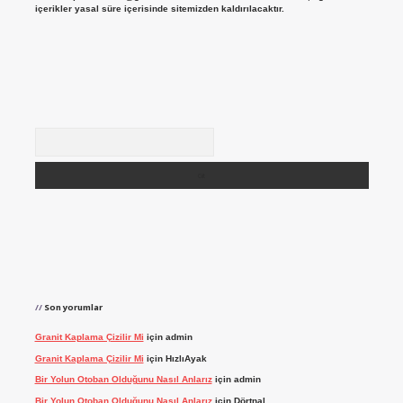
içerikler yasal süre içerisinde sitemizden kaldırılacaktır.
Arama
Son yorumlar
Granit Kaplama Çizilir Mi
için
admin
Granit Kaplama Çizilir Mi
için
HızlıAyak
Bir Yolun Otoban Olduğunu Nasıl Anlarız
için
admin
Bir Yolun Otoban Olduğunu Nasıl Anlarız
için
Dörtnal