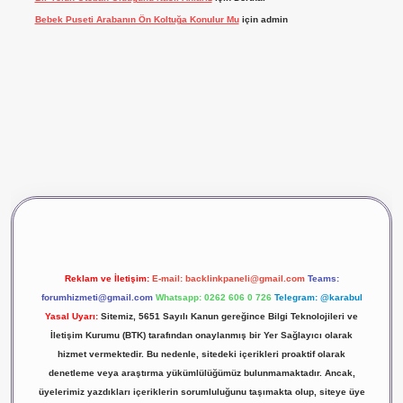
Bebek Puseti Arabanın Ön Koltuğa Konulur Mu
için
admin
ş
vdcasino giriş
betexper
Reklam ve İletişim:
E-mail:
backlinkpaneli@gmail.com
Teams:
forumhizmeti@gmail.com
Whatsapp: 0262 606 0 726
Telegram: @karabul
Yasal Uyarı:
Sitemiz, 5651 Sayılı Kanun gereğince Bilgi Teknolojileri ve
İletişim Kurumu (BTK) tarafından onaylanmış bir Yer Sağlayıcı olarak
hizmet vermektedir. Bu nedenle, sitedeki içerikleri proaktif olarak
denetleme veya araştırma yükümlülüğümüz bulunmamaktadır. Ancak,
üyelerimiz yazdıkları içeriklerin sorumluluğunu taşımakta olup, siteye üye