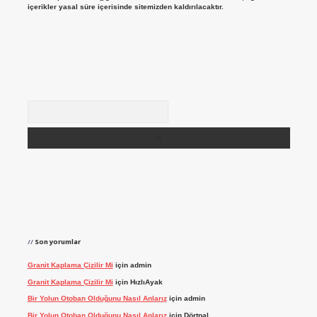
içerikler yasal süre içerisinde sitemizden kaldırılacaktır.
Arama
Son yorumlar
Granit Kaplama Çizilir Mi
için
admin
Granit Kaplama Çizilir Mi
için
HızlıAyak
Bir Yolun Otoban Olduğunu Nasıl Anlarız
için
admin
Bir Yolun Otoban Olduğunu Nasıl Anlarız
için
Dörtnal