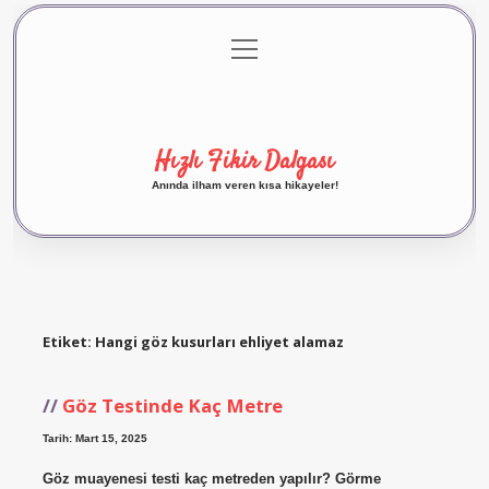
menüyü
Anasayfa
Gizlilik Politikası
Yasal Uyarı
aç
Hakkımızda
Hızlı Fikir Dalgası
Anında ilham veren kısa hikayeler!
Etiket:
Hangi göz kusurları ehliyet alamaz
Göz Testinde Kaç Metre
Tarih: Mart 15, 2025
Göz muayenesi testi kaç metreden yapılır? Görme