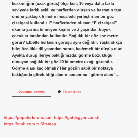
keskinliğini (uzak görüş) ölçerken, 10 veya daha fazla
seviyede farklı şekil ve harflerden oluşan ve hastanın tam
önüne yaklaşık 6 metre mesafede yerleştirilen bir göz
çizelgesi kullanılır. E harflerinden oluşan “E çizelgesi”
okuma yazma bilmeyen kişiler ve 3 yaşından büyük
çocuklar tarafından kullanılır. Sağlıklı bir göz kaç metre
görür? Elbette herkesin görüşü aynı değildir. Yaşlandıkça
bile; özellikle 40 yaşından sonra, kademeli bir düşüş olur.
Ayakta durup ileriye baktığımızda; görme bozukluğu
olmayan sağlıklı bir göz 20 kilometre uzağı görebilir.
Görme alanı kaç olmalı? Her gözün sabit bir noktaya
baktığında görebildiği alanın tamamına “görme alanı”…
Göz
Devamını okuyun
Yorum Bırak
Testinde
Kaç
Metre
https://populerforum.com
https://goldsgym.com.tr
https://omh.com.tr
Sitemap