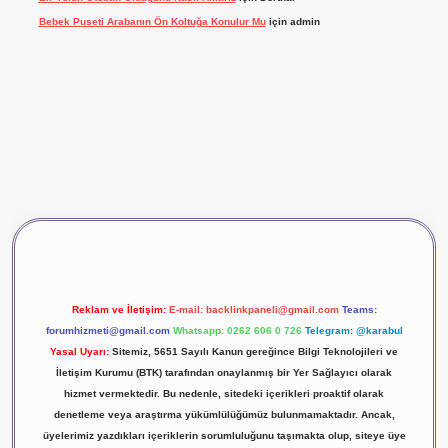
Bebek Puseti Arabanın Ön Koltuğa Konulur Mu
için
admin
vdcasino giriş
betexper
Reklam ve İletişim:
E-mail:
backlinkpaneli@gmail.com
Teams:
forumhizmeti@gmail.com
Whatsapp: 0262 606 0 726
Telegram: @karabul
Yasal Uyarı:
Sitemiz, 5651 Sayılı Kanun gereğince Bilgi Teknolojileri ve
İletişim Kurumu (BTK) tarafından onaylanmış bir Yer Sağlayıcı olarak
hizmet vermektedir. Bu nedenle, sitedeki içerikleri proaktif olarak
denetleme veya araştırma yükümlülüğümüz bulunmamaktadır. Ancak,
üyelerimiz yazdıkları içeriklerin sorumluluğunu taşımakta olup, siteye üye