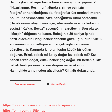
Hamileyken bebeğin birine benzemesi için ne yapmalı?
“Hazırlanmış Resimler” altında sizin ve eşinizin
fotoğraflarına tıkladığınızda, fotoğraflar üst taraftaki morph
bölümüne taşınacaktır. Size bebeğinizin ırkını soracaktır.
(Bebek resmi oluşturmak için, ebeveynlerin etnik kökenini
seçin.) “Kafkas-Beyaz” seçeneğini işaretleyin. Son olarak,
“Morph” düğmesine basın. Bebeğiniz 30 saniye içinde
hazır olacaktır. Hangi bebek annenin güzelliğini alır? Küçük
kız annesinin güzelliğini alır, küçük oğlan annesini
güzelleştirir. Karnında kıl olan kadın küçük bir oğlan
doğurur. Erkek bebek mi kolay doğar kız bebek mi? Kız
bebek erken doğar, erkek bebek geç doğar. Bu nedenle, kız
bebek bekliyorsanız, erken doğum yapacaksınız.
Hamilelikte anne neden güzelleşir? Cilt altı dokusunda…
Hamile
Devamını okuyun
Yorum Bırak
Kadın
Kime
Bakarsa
Bebek
Ona
https://populerforum.com
https://goldsgym.com.tr
Benzer
https://omh.com.tr
Sitemap