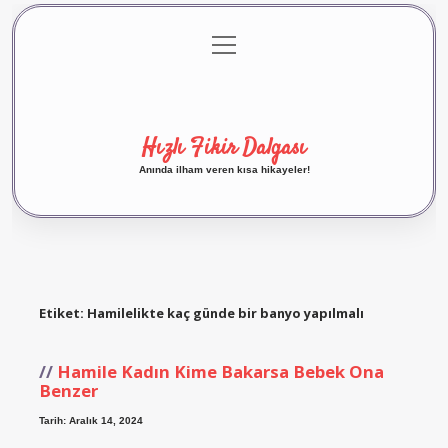
menüyü
Anasayfa
Gizlilik Politikası
Yasal Uyarı
aç
Hakkımızda
Hızlı Fikir Dalgası
Anında ilham veren kısa hikayeler!
Etiket:
Hamilelikte kaç günde bir banyo yapılmalı
Hamile Kadın Kime Bakarsa Bebek Ona
Benzer
Tarih: Aralık 14, 2024