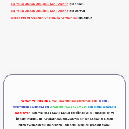
Bir Yolun Otoban Olduğunu Nasıl Anlarız
için
admin
Bir Yolun Otoban Olduğunu Nasıl Anlarız
için
Dörtnal
Bebek Puseti Arabanın Ön Koltuğa Konulur Mu
için
admin
ş
vdcasino giriş
betexper
Reklam ve İletişim:
E-mail:
backlinkpaneli@gmail.com
Teams:
forumhizmeti@gmail.com
Whatsapp: 0262 606 0 726
Telegram: @karabul
Yasal Uyarı:
Sitemiz, 5651 Sayılı Kanun gereğince Bilgi Teknolojileri ve
İletişim Kurumu (BTK) tarafından onaylanmış bir Yer Sağlayıcı olarak
hizmet vermektedir. Bu nedenle, sitedeki içerikleri proaktif olarak