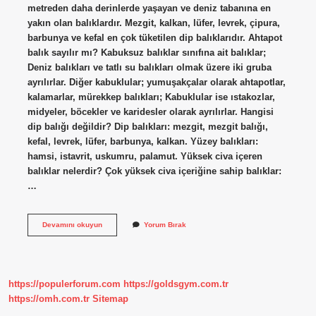
metreden daha derinlerde yaşayan ve deniz tabanına en
yakın olan balıklardır. Mezgit, kalkan, lüfer, levrek, çipura,
barbunya ve kefal en çok tüketilen dip balıklarıdır. Ahtapot
balık sayılır mı? Kabuksuz balıklar sınıfına ait balıklar;
Deniz balıkları ve tatlı su balıkları olmak üzere iki gruba
ayrılırlar. Diğer kabuklular; yumuşakçalar olarak ahtapotlar,
kalamarlar, mürekkep balıkları; Kabuklular ise ıstakozlar,
midyeler, böcekler ve karidesler olarak ayrılırlar. Hangisi
dip balığı değildir? Dip balıkları: mezgit, mezgit balığı,
kefal, levrek, lüfer, barbunya, kalkan. Yüzey balıkları:
hamsi, istavrit, uskumru, palamut. Yüksek civa içeren
balıklar nelerdir? Çok yüksek civa içeriğine sahip balıklar:
…
Ahtapot
Devamını okuyun
Yorum Bırak
Dip
Balığı
Mı
https://populerforum.com
https://goldsgym.com.tr
https://omh.com.tr
Sitemap