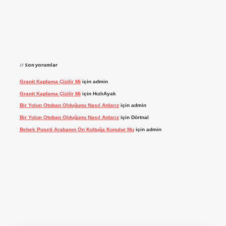
Son yorumlar
Granit Kaplama Çizilir Mi
için
admin
Granit Kaplama Çizilir Mi
için
HızlıAyak
Bir Yolun Otoban Olduğunu Nasıl Anlarız
için
admin
Bir Yolun Otoban Olduğunu Nasıl Anlarız
için
Dörtnal
Bebek Puseti Arabanın Ön Koltuğa Konulur Mu
için
admin
dcasino giriş
betexper