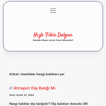
menüyü
Anasayfa
Gizlilik Politikası
Yasal Uyarı
aç
Hakkımızda
Hızlı Fikir Dalgası
Anında ilham veren kısa hikayeler!
Etiket:
Hamileler hangi balıkları yer
Ahtapot Dip Balığı Mı
Tarih: Aralık 31, 2024
Hangi balıklar dip balığıdır? Dip balıkları denizde 100