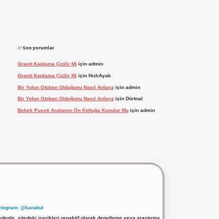
Son yorumlar
Granit Kaplama Çizilir Mi
için
admin
Granit Kaplama Çizilir Mi
için
HızlıAyak
Bir Yolun Otoban Olduğunu Nasıl Anlarız
için
admin
Bir Yolun Otoban Olduğunu Nasıl Anlarız
için
Dörtnal
Bebek Puseti Arabanın Ön Koltuğa Konulur Mu
için
admin
elegram: @karabul
denle, sitedeki içerikleri proaktif olarak denetleme veya araştırma