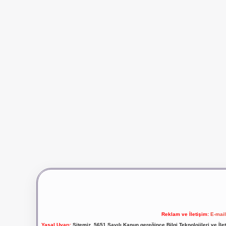
Reklam ve İletişim:
E-mai
Yasal Uyarı:
Sitemiz, 5651 Sayılı Kanun gereğince Bilgi Teknolojileri ve İl