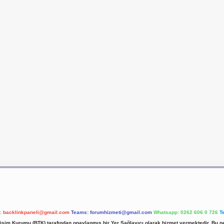
l:
backlinkpaneli@gmail.com
Teams:
forumhizmeti@gmail.com
Whatsapp: 0262 606 0 726
T
etişim Kurumu (BTK) tarafından onaylanmış bir Yer Sağlayıcı olarak hizmet vermektedir. Bu ne