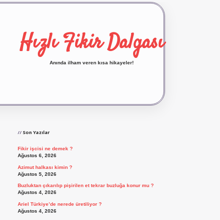
Hızlı Fikir Dalgası
Anında ilham veren kısa hikayeler!
Sidebar
ilbet yeni giriş
ilbet giriş
vdcasino giriş
betexp
Son Yazılar
Fikir işcisi ne demek ?
Ağustos 6, 2026
Azimut halkası kimin ?
Ağustos 5, 2026
Buzluktan çıkarılıp pişirilen et tekrar buzluğa konur mu ?
Ağustos 4, 2026
Ariel Türkiye’de nerede üretiliyor ?
Ağustos 4, 2026