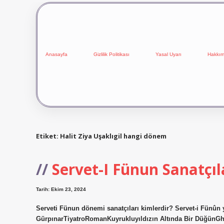
Anasayfa
Gizlilik Politikası
Yasal Uyarı
Hakkım
Etiket:
Halit Ziya Uşaklıgil hangi dönem
Servet-I Fünun Sanatçıl
Tarih: Ekim 23, 2024
Serveti Fünun dönemi sanatçıları kimlerdir? Servet-i Fünûn
GürpınarTiyatroRomanKuyrukluyıldızın Altında Bir DüğünGh