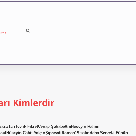
ızda
arı Kimlerdir
 yazarlarıTevfik FikretCenap ŞahabettinHüseyin Rahmi
oulHüseyin Cahit YalçınŞıpsevdiRoman19 satır daha Servet-i Fünûn