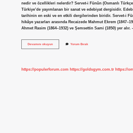
nedir ve özellikleri nelerdir? Servet-i Fünûn (Osmanlı Türkçesi: ثروت فنون), 1891-1944 yılları arasında Osmanlı İmparator
Türkiye’de yayımlanan bir sanat ve edebiyat dergisidir. Edeb
tarihinin en eski ve en etkili dergilerinden biridir. Servet-
hikâye yazarları arasında Recaizede Mahmut Ekrem (1847–1914
Ahmet Rasim (1864–1932) ve Şemsettin Sami (1850) yer alır. 
Servet-
Devamını okuyun
Yorum Bırak
I
Fünun
Sanatçıları
Kimlerdir
https://populerforum.com
https://goldsgym.com.tr
https://o