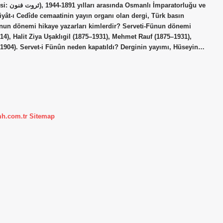
luğu ve
iyât-ı Cedîde cemaatinin yayın organı olan dergi, Türk basın
i Fünun dönemi hikaye yazarları kimlerdir? Serveti-Fünun dönemi
), Halit Ziya Uşaklıgil (1875–1931), Mehmet Rauf (1875–1931),
-1904). Servet-i Fünûn neden kapatıldı? Derginin yayımı, Hüseyin…
mh.com.tr
Sitemap