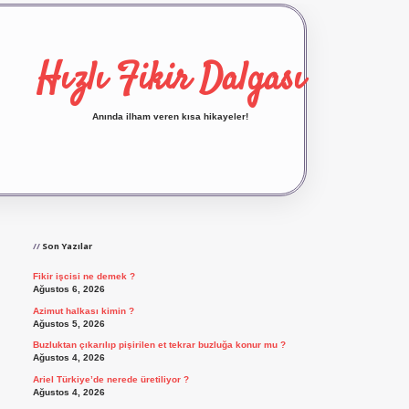
Hızlı Fikir Dalgası
Anında ilham veren kısa hikayeler!
Sidebar
ilbet yeni giriş
ilbet giriş
vdcasino giriş
betex
Son Yazılar
Fikir işcisi ne demek ?
Ağustos 6, 2026
Azimut halkası kimin ?
Ağustos 5, 2026
Buzluktan çıkarılıp pişirilen et tekrar buzluğa konur mu ?
Ağustos 4, 2026
Ariel Türkiye’de nerede üretiliyor ?
Ağustos 4, 2026