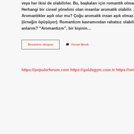
veya her ikisi de olabilirler. Bu, başkaları için romantik olmad
Herhangi bir cinsel yönelimi olan insanlar aromatik olabilir. 
Aromantikler aşık olur mu? Çoğu aromatik insan aşık olmaz. G
(örneğin öpüşüyor). Romantizm kavramından rahatsız olabilirl
anlarım? “Aromantizm”, bir kişinin…
Aromantic
Devamını okuyun
Yorum Bırak
Ne
Demek
https://populerforum.com
https://goldsgym.com.tr
https://o