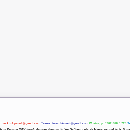
l:
backlinkpaneli@gmail.com
Teams:
forumhizmeti@gmail.com
Whatsapp: 0262 606 0 726
T
etişim Kurumu (BTK) tarafından onaylanmış bir Yer Sağlayıcı olarak hizmet vermektedir. Bu ne