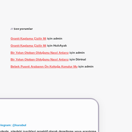
Son yorumlar
Granit Kaplama Çizilir Mi
için
admin
Granit Kaplama Çizilir Mi
için
HızlıAyak
Bir Yolun Otoban Olduğunu Nasıl Anlarız
için
admin
Bir Yolun Otoban Olduğunu Nasıl Anlarız
için
Dörtnal
Bebek Puseti Arabanın Ön Koltuğa Konulur Mu
için
admin
elegram: @karabul
denle, sitedeki içerikleri proaktif olarak denetleme veya araştırma