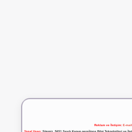
Reklam ve İletişim:
E-mai
Yasal Uyarı:
Sitemiz, 5651 Sayılı Kanun gereğince Bilgi Teknolojileri ve İl