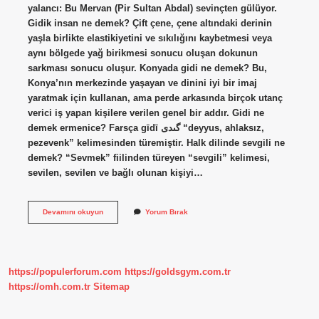
yalancı: Bu Mervan (Pir Sultan Abdal) sevinçten gülüyor.
Gidik insan ne demek? Çift çene, çene altındaki derinin
yaşla birlikte elastikiyetini ve sıkılığını kaybetmesi veya
aynı bölgede yağ birikmesi sonucu oluşan dokunun
sarkması sonucu oluşur. Konyada gidi ne demek? Bu,
Konya’nın merkezinde yaşayan ve dinini iyi bir imaj
yaratmak için kullanan, ama perde arkasında birçok utanç
verici iş yapan kişilere verilen genel bir addır. Gidi ne
demek ermenice? Farsça gīdī گىدى “deyyus, ahlaksız,
pezevenk” kelimesinden türemiştir. Halk dilinde sevgili ne
demek? “Sevmek” fiilinden türeyen “sevgili” kelimesi,
sevilen, sevilen ve bağlı olunan kişiyi…
Gidi
Devamını okuyun
Yorum Bırak
Kime
Denir
https://populerforum.com
https://goldsgym.com.tr
https://omh.com.tr
Sitemap