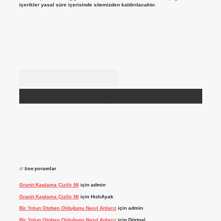
içerikler yasal süre içerisinde sitemizden kaldırılacaktır.
Arama
Son yorumlar
Granit Kaplama Çizilir Mi
için
admin
Granit Kaplama Çizilir Mi
için
HızlıAyak
Bir Yolun Otoban Olduğunu Nasıl Anlarız
için
admin
Bir Yolun Otoban Olduğunu Nasıl Anlarız
için
Dörtnal