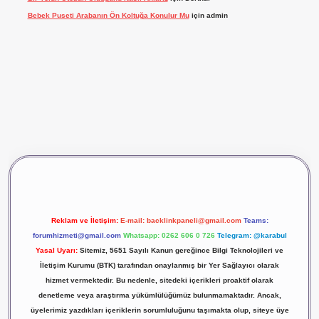
Bebek Puseti Arabanın Ön Koltuğa Konulur Mu
için
admin
dcasino giriş
betexper
Reklam ve İletişim:
E-mail:
backlinkpaneli@gmail.com
Teams:
forumhizmeti@gmail.com
Whatsapp: 0262 606 0 726
Telegram: @karabul
Yasal Uyarı:
Sitemiz, 5651 Sayılı Kanun gereğince Bilgi Teknolojileri ve
İletişim Kurumu (BTK) tarafından onaylanmış bir Yer Sağlayıcı olarak
hizmet vermektedir. Bu nedenle, sitedeki içerikleri proaktif olarak
denetleme veya araştırma yükümlülüğümüz bulunmamaktadır. Ancak,
üyelerimiz yazdıkları içeriklerin sorumluluğunu taşımakta olup, siteye üye