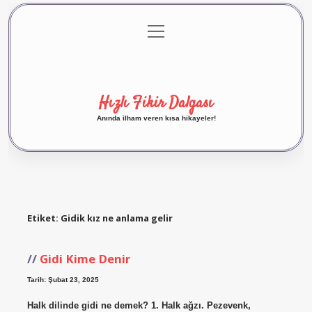
menüyü
Anasayfa
Gizlilik Politikası
Yasal Uyarı
aç
Hakkımızda
Hızlı Fikir Dalgası
Anında ilham veren kısa hikayeler!
Etiket:
Gidik kız ne anlama gelir
Gidi Kime Denir
Tarih: Şubat 23, 2025
Halk dilinde gidi ne demek? 1. Halk ağzı. Pezevenk,