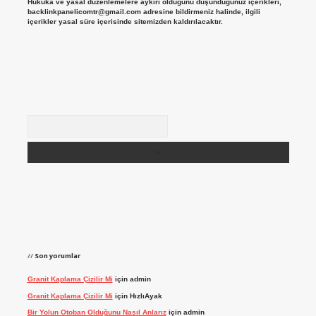
Hukuka ve yasal düzenlemelere aykırı olduğunu düşündüğünüz içerikleri,
backlinkpanelicomtr@gmail.com
adresine bildirmeniz halinde, ilgili
içerikler yasal süre içerisinde sitemizden kaldırılacaktır.
Arama
Son yorumlar
Granit Kaplama Çizilir Mi
için
admin
Granit Kaplama Çizilir Mi
için
HızlıAyak
Bir Yolun Otoban Olduğunu Nasıl Anlarız
için
admin