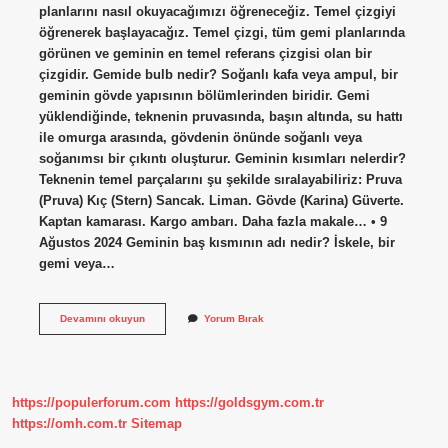
planlarını nasıl okuyacağımızı öğreneceğiz. Temel çizgiyi
öğrenerek başlayacağız. Temel çizgi, tüm gemi planlarında
görünen ve geminin en temel referans çizgisi olan bir
çizgidir. Gemide bulb nedir? Soğanlı kafa veya ampul, bir
geminin gövde yapısının bölümlerinden biridir. Gemi
yüklendiğinde, teknenin pruvasında, başın altında, su hattı
ile omurga arasında, gövdenin önünde soğanlı veya
soğanımsı bir çıkıntı oluşturur. Geminin kısımları nelerdir?
Teknenin temel parçalarını şu şekilde sıralayabiliriz: Pruva
(Pruva) Kıç (Stern) Sancak. Liman. Gövde (Karina) Güverte.
Kaptan kamarası. Kargo ambarı. Daha fazla makale… • 9
Ağustos 2024 Geminin baş kısmının adı nedir? İskele, bir
gemi veya…
Gemide
Devamını okuyun
Yorum Bırak
Baseline
Ne
Demek
https://populerforum.com
https://goldsgym.com.tr
https://omh.com.tr
Sitemap