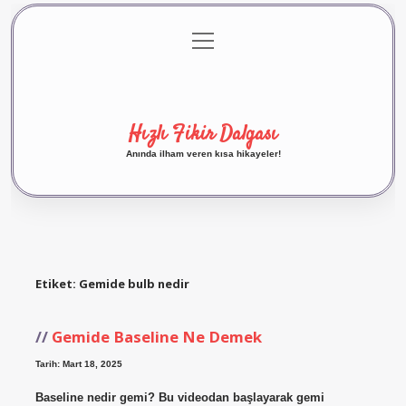
menüyü
Anasayfa
Gizlilik Politikası
Yasal Uyarı
aç
Hakkımızda
Hızlı Fikir Dalgası
Anında ilham veren kısa hikayeler!
Etiket:
Gemide bulb nedir
Gemide Baseline Ne Demek
Tarih: Mart 18, 2025
Baseline nedir gemi? Bu videodan başlayarak gemi