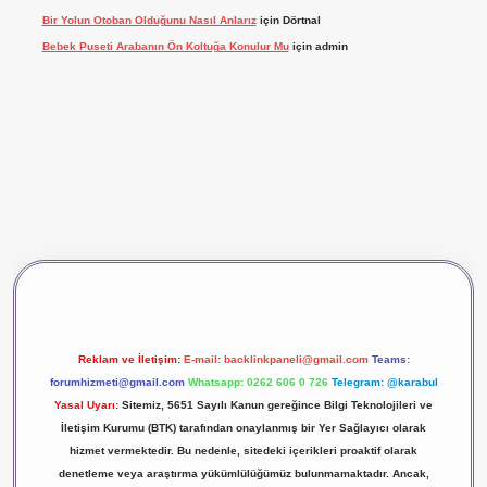
Bir Yolun Otoban Olduğunu Nasıl Anlarız
için
Dörtnal
Bebek Puseti Arabanın Ön Koltuğa Konulur Mu
için
admin
vdcasino giriş
betexper
Reklam ve İletişim:
E-mail:
backlinkpaneli@gmail.com
Teams:
forumhizmeti@gmail.com
Whatsapp: 0262 606 0 726
Telegram: @karabul
Yasal Uyarı:
Sitemiz, 5651 Sayılı Kanun gereğince Bilgi Teknolojileri ve
İletişim Kurumu (BTK) tarafından onaylanmış bir Yer Sağlayıcı olarak
hizmet vermektedir. Bu nedenle, sitedeki içerikleri proaktif olarak
denetleme veya araştırma yükümlülüğümüz bulunmamaktadır. Ancak,