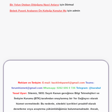
Bir Yolun Otoban Olduğunu Nasıl Anlarız
için
Dörtnal
Bebek Puseti Arabanın Ön Koltuğa Konulur Mu
için
admin
ş
vdcasino giriş
betexper
Reklam ve İletişim:
E-mail:
backlinkpaneli@gmail.com
Teams:
forumhizmeti@gmail.com
Whatsapp: 0262 606 0 726
Telegram: @karabul
Yasal Uyarı:
Sitemiz, 5651 Sayılı Kanun gereğince Bilgi Teknolojileri ve
İletişim Kurumu (BTK) tarafından onaylanmış bir Yer Sağlayıcı olarak
hizmet vermektedir. Bu nedenle, sitedeki içerikleri proaktif olarak
denetleme veya araştırma yükümlülüğümüz bulunmamaktadır. Ancak,