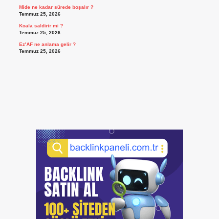
Mide ne kadar sürede boşalır ?
Temmuz 25, 2026
Koala saldirir mi ?
Temmuz 25, 2026
Ez’AF ne anlama gelir ?
Temmuz 25, 2026