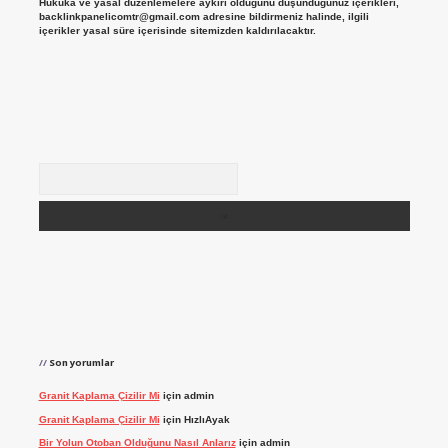
Hukuka ve yasal düzenlemelere aykırı olduğunu düşündüğünüz içerikleri,
backlinkpanelicomtr@gmail.com
adresine bildirmeniz halinde, ilgili
içerikler yasal süre içerisinde sitemizden kaldırılacaktır.
Arama
Son yorumlar
Granit Kaplama Çizilir Mi
için
admin
Granit Kaplama Çizilir Mi
için
HızlıAyak
Bir Yolun Otoban Olduğunu Nasıl Anlarız
için
admin