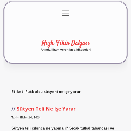
menüyü
Anasayfa
Gizlilik Politikası
Yasal Uyarı
aç
Hakkımızda
Hızlı Fikir Dalgası
Anında ilham veren kısa hikayeler!
Etiket:
Futbolcu sütyeni ne işe yarar
Sütyen Teli Ne Işe Yarar
Tarih: Ekim 14, 2024
Sütyen teli çıkınca ne yapmalı? Sıcak tutkal tabancası ve