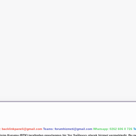
l:
backlinkpaneli@gmail.com
Teams:
forumhizmeti@gmail.com
Whatsapp: 0262 606 0 726
T
etişim Kurumu (BTK) tarafından onaylanmış bir Yer Sağlayıcı olarak hizmet vermektedir. Bu ne