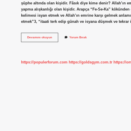
şüphe altında olan kişidir. Fâsık diye kime denir? Allah’ın e
yapma alışkanlığı olan kişidir. Arapça “Fe-Se-Ka” kökünden g
kelimesi isyan etmek ve Allah’ın emrine karşı gelmek anlamın
etmek”3, “itaati terk edip günah ve isyana düşmek ve tekra
Fısk
Devamını okuyun
Yorum Bırak
Mertebesi
Nedir
https://populerforum.com
https://goldsgym.com.tr
https://o