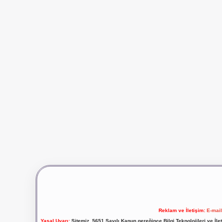
Reklam ve İletişim:
E-mai
Yasal Uyarı:
Sitemiz, 5651 Sayılı Kanun gereğince Bilgi Teknolojileri ve İl