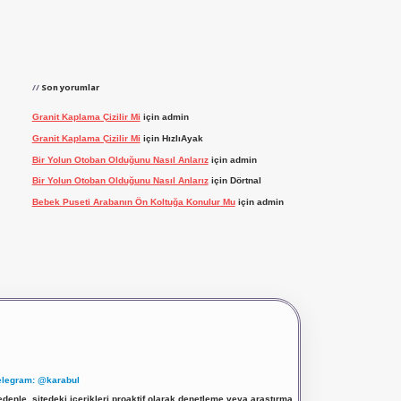
Son yorumlar
Granit Kaplama Çizilir Mi
için
admin
Granit Kaplama Çizilir Mi
için
HızlıAyak
Bir Yolun Otoban Olduğunu Nasıl Anlarız
için
admin
Bir Yolun Otoban Olduğunu Nasıl Anlarız
için
Dörtnal
Bebek Puseti Arabanın Ön Koltuğa Konulur Mu
için
admin
elegram: @karabul
denle, sitedeki içerikleri proaktif olarak denetleme veya araştırma