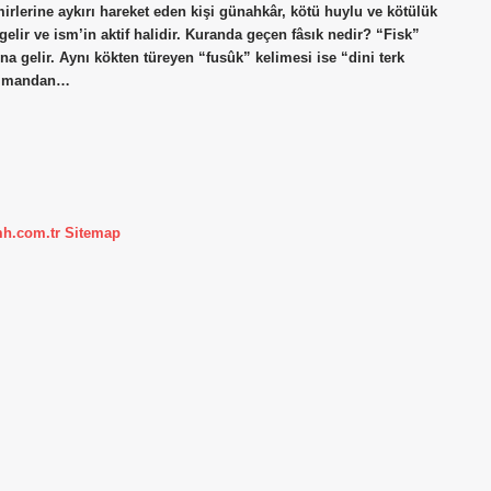
mirlerine aykırı hareket eden kişi günahkâr, kötü huylu ve kötülük
elir ve ism’in aktif halidir. Kuranda geçen fâsık nedir? “Fisk”
a gelir. Aynı kökten türeyen “fusûk” kelimesi ise “dini terk
r imandan…
mh.com.tr
Sitemap