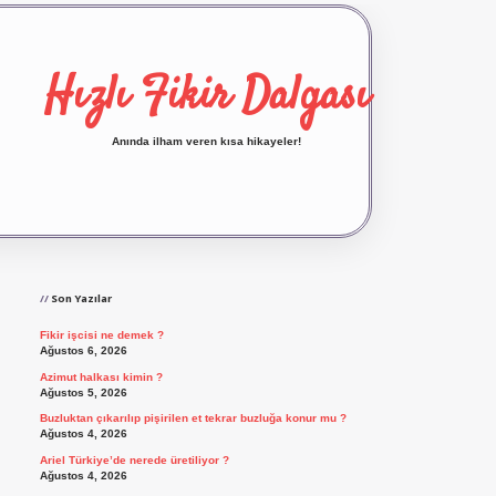
Hızlı Fikir Dalgası
Anında ilham veren kısa hikayeler!
Sidebar
ilbet yeni giriş
ilbet giriş
vdcasino giriş
betex
Son Yazılar
Fikir işcisi ne demek ?
Ağustos 6, 2026
Azimut halkası kimin ?
Ağustos 5, 2026
Buzluktan çıkarılıp pişirilen et tekrar buzluğa konur mu ?
Ağustos 4, 2026
Ariel Türkiye’de nerede üretiliyor ?
Ağustos 4, 2026