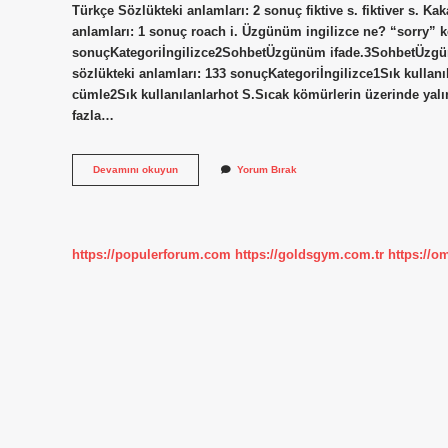
Türkçe Sözlükteki anlamları: 2 sonuç fiktive s. fiktiver s. Ka
anlamları: 1 sonuç roach i. Üzgünüm ingilizce ne? “sorry” ke
sonuçKategoriİngilizce2SohbetÜzgünüm ifade.3SohbetÜzgünüm
sözlükteki anlamları: 133 sonuçKategoriİngilizce1Sık kullan
cümle2Sık kullanılanlarhot S.Sıcak kömürlerin üzerinde yal
fazla…
Klaket
Devamını okuyun
Yorum Bırak
Ingilizce
Ne
Demek
https://populerforum.com
https://goldsgym.com.tr
https://o