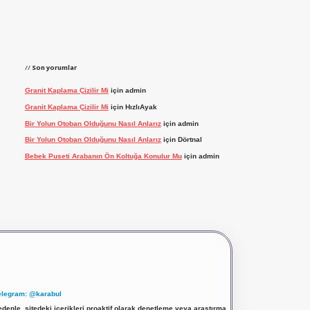
Son yorumlar
Granit Kaplama Çizilir Mi
için
admin
Granit Kaplama Çizilir Mi
için
HızlıAyak
Bir Yolun Otoban Olduğunu Nasıl Anlarız
için
admin
Bir Yolun Otoban Olduğunu Nasıl Anlarız
için
Dörtnal
Bebek Puseti Arabanın Ön Koltuğa Konulur Mu
için
admin
elegram: @karabul
denle, sitedeki içerikleri proaktif olarak denetleme veya araştırma