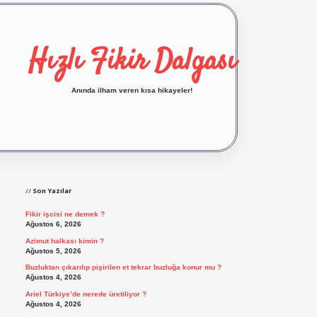
Hızlı Fikir Dalgası
Anında ilham veren kısa hikayeler!
Sidebar
ilbet yeni giriş
ilbet giriş
vdcasino giriş
betexp
Son Yazılar
Fikir işcisi ne demek ?
Ağustos 6, 2026
Azimut halkası kimin ?
Ağustos 5, 2026
Buzluktan çıkarılıp pişirilen et tekrar buzluğa konur mu ?
Ağustos 4, 2026
Ariel Türkiye’de nerede üretiliyor ?
Ağustos 4, 2026