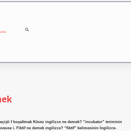
ızda
mek
 geçişli f boşaltmak Küvez ingilizce ne demek? “incubator” teriminin
euse i. Fiktif ne demek ingilizce? “fiktif” kelimesinin İngilizce-