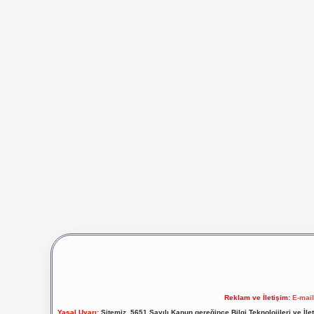
Reklam ve İletişim:
E-mai
Yasal Uyarı:
Sitemiz, 5651 Sayılı Kanun gereğince Bilgi Teknolojileri ve İl