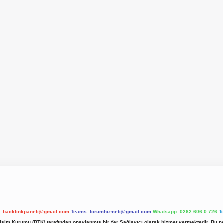
l:
backlinkpaneli@gmail.com
Teams:
forumhizmeti@gmail.com
Whatsapp: 0262 606 0 726
T
etişim Kurumu (BTK) tarafından onaylanmış bir Yer Sağlayıcı olarak hizmet vermektedir. Bu ne