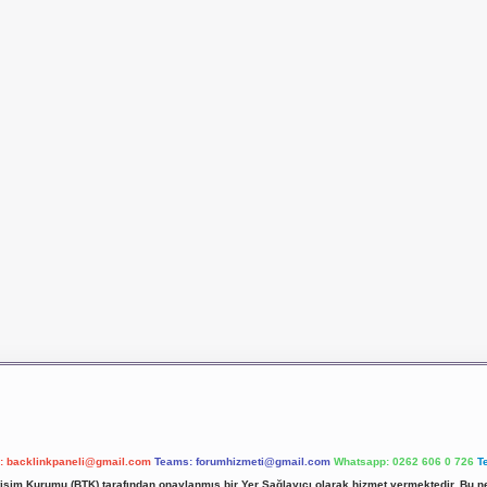
l:
backlinkpaneli@gmail.com
Teams:
forumhizmeti@gmail.com
Whatsapp: 0262 606 0 726
T
etişim Kurumu (BTK) tarafından onaylanmış bir Yer Sağlayıcı olarak hizmet vermektedir. Bu ne