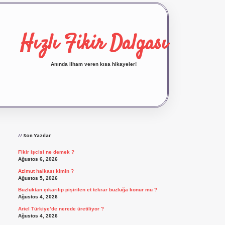
Hızlı Fikir Dalgası
Anında ilham veren kısa hikayeler!
Sidebar
ilbet yeni giriş
ilbet giriş
vdcasino giriş
betexp
Son Yazılar
Fikir işcisi ne demek ?
Ağustos 6, 2026
Azimut halkası kimin ?
Ağustos 5, 2026
Buzluktan çıkarılıp pişirilen et tekrar buzluğa konur mu ?
Ağustos 4, 2026
Ariel Türkiye’de nerede üretiliyor ?
Ağustos 4, 2026