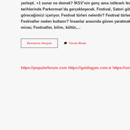
yerleşti. +1 sunar ne demek? İKSV’nin genç ama istikrarlı fes
tarihlerinde Parkorman’da gerçekleşecek. Festival, Satori gi
göreceğimizi içeriyor. Festival türleri nelerdir? Festival tür
Festivaller neden kutlanır? İnsanlar arasında güven yaratm
miras; Festivaller, bilim, kültür,…
1
Devamını okuyun
Yorum Bırak
Festival
Nedir
https://populerforum.com
https://goldsgym.com.tr
https://o