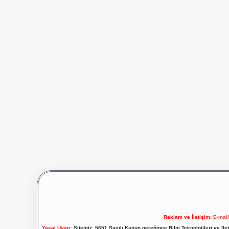
Reklam ve İletişim:
E-mai
Yasal Uyarı:
Sitemiz, 5651 Sayılı Kanun gereğince Bilgi Teknolojileri ve İl