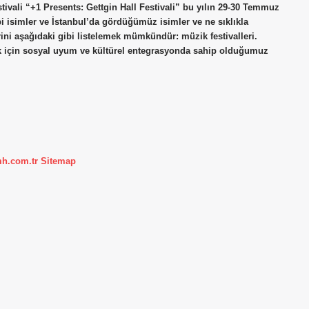
tivali “+1 Presents: Gettgin Hall Festivali” bu yılın 29-30 Temmuz
bi isimler ve İstanbul’da gördüğümüz isimler ve ne sıklıkla
lerini aşağıdaki gibi listelemek mümkündür: müzik festivalleri.
ak için sosyal uyum ve kültürel entegrasyonda sahip olduğumuz
mh.com.tr
Sitemap