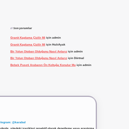
Son yorumlar
Granit Kaplama Çizilir Mi
için
admin
Granit Kaplama Çizilir Mi
için
HızlıAyak
Bir Yolun Otoban Olduğunu Nasıl Anlarız
için
admin
Bir Yolun Otoban Olduğunu Nasıl Anlarız
için
Dörtnal
Bebek Puseti Arabanın Ön Koltuğa Konulur Mu
için
admin
elegram: @karabul
denle, sitedeki içerikleri proaktif olarak denetleme veya araştırma