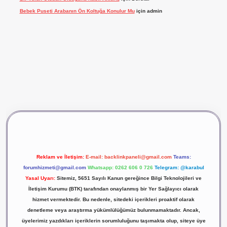
Bebek Puseti Arabanın Ön Koltuğa Konulur Mu
için
admin
vdcasino giriş
betexper
Reklam ve İletişim:
E-mail:
backlinkpaneli@gmail.com
Teams:
forumhizmeti@gmail.com
Whatsapp: 0262 606 0 726
Telegram: @karabul
Yasal Uyarı:
Sitemiz, 5651 Sayılı Kanun gereğince Bilgi Teknolojileri ve
İletişim Kurumu (BTK) tarafından onaylanmış bir Yer Sağlayıcı olarak
hizmet vermektedir. Bu nedenle, sitedeki içerikleri proaktif olarak
denetleme veya araştırma yükümlülüğümüz bulunmamaktadır. Ancak,
üyelerimiz yazdıkları içeriklerin sorumluluğunu taşımakta olup, siteye üye