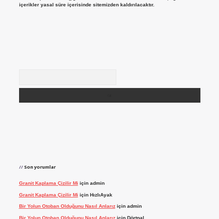
içerikler yasal süre içerisinde sitemizden kaldırılacaktır.
Arama
Son yorumlar
Granit Kaplama Çizilir Mi
için
admin
Granit Kaplama Çizilir Mi
için
HızlıAyak
Bir Yolun Otoban Olduğunu Nasıl Anlarız
için
admin
Bir Yolun Otoban Olduğunu Nasıl Anlarız
için
Dörtnal