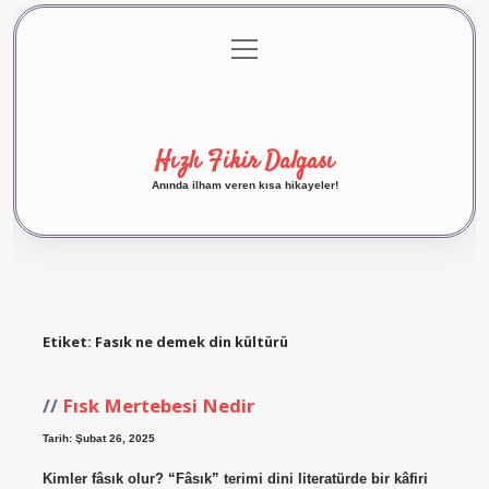
menüyü
Anasayfa
Gizlilik Politikası
Yasal Uyarı
aç
Hakkımızda
Hızlı Fikir Dalgası
Anında ilham veren kısa hikayeler!
Etiket:
Fasık ne demek din kültürü
Fısk Mertebesi Nedir
Tarih: Şubat 26, 2025
Kimler fâsık olur? “Fâsık” terimi dini literatürde bir kâfiri