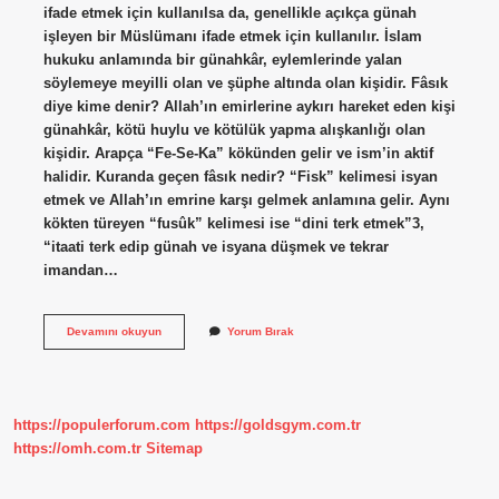
ifade etmek için kullanılsa da, genellikle açıkça günah
işleyen bir Müslümanı ifade etmek için kullanılır. İslam
hukuku anlamında bir günahkâr, eylemlerinde yalan
söylemeye meyilli olan ve şüphe altında olan kişidir. Fâsık
diye kime denir? Allah’ın emirlerine aykırı hareket eden kişi
günahkâr, kötü huylu ve kötülük yapma alışkanlığı olan
kişidir. Arapça “Fe-Se-Ka” kökünden gelir ve ism’in aktif
halidir. Kuranda geçen fâsık nedir? “Fisk” kelimesi isyan
etmek ve Allah’ın emrine karşı gelmek anlamına gelir. Aynı
kökten türeyen “fusûk” kelimesi ise “dini terk etmek”3,
“itaati terk edip günah ve isyana düşmek ve tekrar
imandan…
Fısk
Devamını okuyun
Yorum Bırak
Mertebesi
Nedir
https://populerforum.com
https://goldsgym.com.tr
https://omh.com.tr
Sitemap