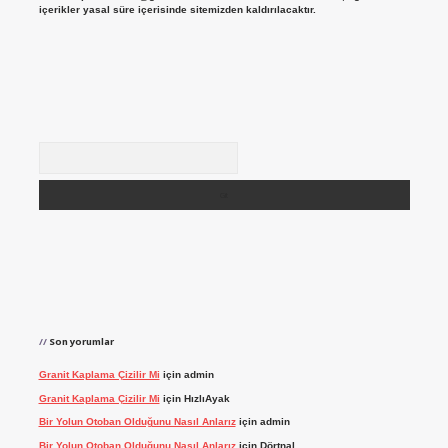
içerikler yasal süre içerisinde sitemizden kaldırılacaktır.
Arama
Son yorumlar
Granit Kaplama Çizilir Mi
için
admin
Granit Kaplama Çizilir Mi
için
HızlıAyak
Bir Yolun Otoban Olduğunu Nasıl Anlarız
için
admin
Bir Yolun Otoban Olduğunu Nasıl Anlarız
için
Dörtnal