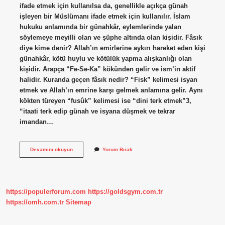
ifade etmek için kullanılsa da, genellikle açıkça günah
işleyen bir Müslümanı ifade etmek için kullanılır. İslam
hukuku anlamında bir günahkâr, eylemlerinde yalan
söylemeye meyilli olan ve şüphe altında olan kişidir. Fâsık
diye kime denir? Allah’ın emirlerine aykırı hareket eden kişi
günahkâr, kötü huylu ve kötülük yapma alışkanlığı olan
kişidir. Arapça “Fe-Se-Ka” kökünden gelir ve ism’in aktif
halidir. Kuranda geçen fâsık nedir? “Fisk” kelimesi isyan
etmek ve Allah’ın emrine karşı gelmek anlamına gelir. Aynı
kökten türeyen “fusûk” kelimesi ise “dini terk etmek”3,
“itaati terk edip günah ve isyana düşmek ve tekrar
imandan…
Fısk
Devamını okuyun
Yorum Bırak
Mertebesi
Nedir
https://populerforum.com
https://goldsgym.com.tr
https://omh.com.tr
Sitemap