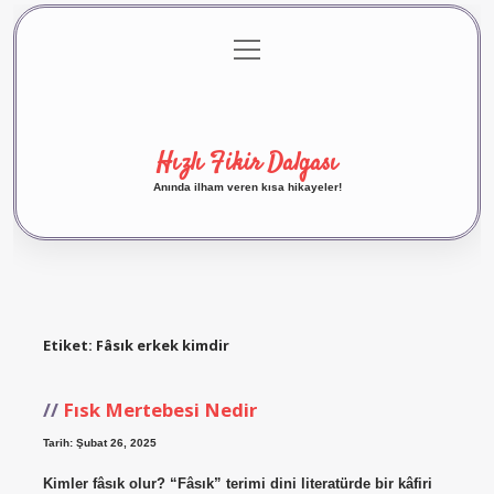
menüyü
Anasayfa
Gizlilik Politikası
Yasal Uyarı
aç
Hakkımızda
Hızlı Fikir Dalgası
Anında ilham veren kısa hikayeler!
Etiket:
Fâsık erkek kimdir
Fısk Mertebesi Nedir
Tarih: Şubat 26, 2025
Kimler fâsık olur? “Fâsık” terimi dini literatürde bir kâfiri