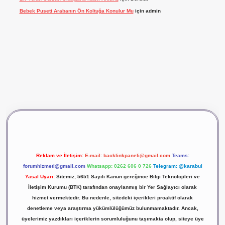
Bebek Puseti Arabanın Ön Koltuğa Konulur Mu
için
admin
ş
vdcasino giriş
betexper
Reklam ve İletişim:
E-mail:
backlinkpaneli@gmail.com
Teams:
forumhizmeti@gmail.com
Whatsapp: 0262 606 0 726
Telegram: @karabul
Yasal Uyarı:
Sitemiz, 5651 Sayılı Kanun gereğince Bilgi Teknolojileri ve
İletişim Kurumu (BTK) tarafından onaylanmış bir Yer Sağlayıcı olarak
hizmet vermektedir. Bu nedenle, sitedeki içerikleri proaktif olarak
denetleme veya araştırma yükümlülüğümüz bulunmamaktadır. Ancak,
üyelerimiz yazdıkları içeriklerin sorumluluğunu taşımakta olup, siteye üye