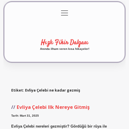
menüyü
Anasayfa
Gizlilik Politikası
Yasal Uyarı
aç
Hakkımızda
Hızlı Fikir Dalgası
Anında ilham veren kısa hikayeler!
Etiket:
Evliya Çelebi ne kadar gezmiş
Evliya Çelebi Ilk Nereye Gitmiş
Tarih: Mart 31, 2025
Evliya Çelebi nereleri gezmiştir? Gördüğü bir rüya ile