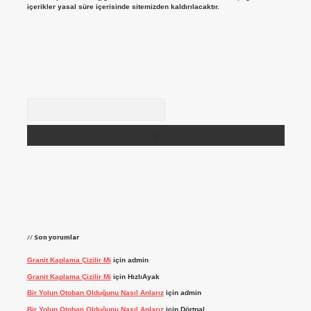
içerikler yasal süre içerisinde sitemizden kaldırılacaktır.
Arama
Son yorumlar
Granit Kaplama Çizilir Mi
için
admin
Granit Kaplama Çizilir Mi
için
HızlıAyak
Bir Yolun Otoban Olduğunu Nasıl Anlarız
için
admin
Bir Yolun Otoban Olduğunu Nasıl Anlarız
için
Dörtnal