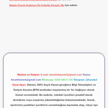
Bebek Puseti Arabanın Ön Koltuğa Konulur Mu
için
admin
vdcasino giriş
betexper
Reklam ve İletişim:
E-mail:
backlinkpaneli@gmail.com
Teams:
forumhizmeti@gmail.com
Whatsapp: 0262 606 0 726
Telegram: @karabul
Yasal Uyarı:
Sitemiz, 5651 Sayılı Kanun gereğince Bilgi Teknolojileri ve
İletişim Kurumu (BTK) tarafından onaylanmış bir Yer Sağlayıcı olarak
hizmet vermektedir. Bu nedenle, sitedeki içerikleri proaktif olarak
denetleme veya araştırma yükümlülüğümüz bulunmamaktadır. Ancak,
üyelerimiz yazdıkları içeriklerin sorumluluğunu taşımakta olup, siteye üye