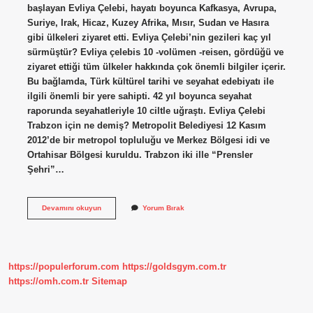
başlayan Evliya Çelebi, hayatı boyunca Kafkasya, Avrupa,
Suriye, Irak, Hicaz, Kuzey Afrika, Mısır, Sudan ve Hasıra
gibi ülkeleri ziyaret etti. Evliya Çelebi’nin gezileri kaç yıl
sürmüştür? Evliya çelebis 10 -volümen -reisen, gördüğü ve
ziyaret ettiği tüm ülkeler hakkında çok önemli bilgiler içerir.
Bu bağlamda, Türk kültürel tarihi ve seyahat edebiyatı ile
ilgili önemli bir yere sahipti. 42 yıl boyunca seyahat
raporunda seyahatleriyle 10 ciltle uğraştı. Evliya Çelebi
Trabzon için ne demiş? Metropolit Belediyesi 12 Kasım
2012’de bir metropol topluluğu ve Merkez Bölgesi idi ve
Ortahisar Bölgesi kuruldu. Trabzon iki ille “Prensler
Şehri”…
Evliya
Devamını okuyun
Yorum Bırak
Çelebi
Ilk
Nereye
Gitmiş
https://populerforum.com
https://goldsgym.com.tr
https://omh.com.tr
Sitemap