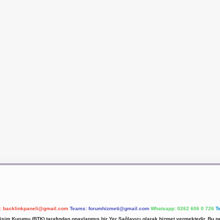
l:
backlinkpaneli@gmail.com
Teams:
forumhizmeti@gmail.com
Whatsapp: 0262 606 0 726
T
etişim Kurumu (BTK) tarafından onaylanmış bir Yer Sağlayıcı olarak hizmet vermektedir. Bu ne