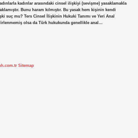
 kadınlarla kadınlar arasındaki cinsel ilişkiyi (sevişme) yasaklamakla
saklamıştır. Bunu haram kılmıştır. Bu yasak hem kişinin kendi
işki suç mu? Ters Cinsel İlişkinin Hukuki Tanımı ve Yeri Anal
belirlenmemiş olsa da Türk hukukunda genellikle anal…
mh.com.tr
Sitemap