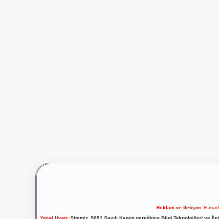
Reklam ve İletişim:
E-mai
Yasal Uyarı:
Sitemiz, 5651 Sayılı Kanun gereğince Bilgi Teknolojileri ve İl