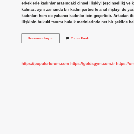
erkeklerle kadınlar arasındaki cinsel ilişkiyi (eşcinsellik) ve
kalmaz, aynı zamanda bir kadın partnerle anal ilişkiyi de ya
kadınları hem de yabancı kadınlar için geçerlidir. Arkadan il
ilişkinin hukuki tanımı hukuk metinlerinde net bir şekilde 
Ters
Devamını okuyun
Yorum Bırak
Ilişkiye
Girmek
Boşanma
Sebebi
Midir
https://populerforum.com
https://goldsgym.com.tr
https://o