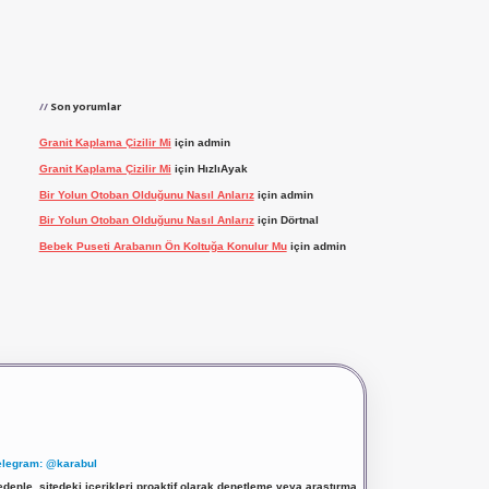
Son yorumlar
Granit Kaplama Çizilir Mi
için
admin
Granit Kaplama Çizilir Mi
için
HızlıAyak
Bir Yolun Otoban Olduğunu Nasıl Anlarız
için
admin
Bir Yolun Otoban Olduğunu Nasıl Anlarız
için
Dörtnal
Bebek Puseti Arabanın Ön Koltuğa Konulur Mu
için
admin
elegram: @karabul
denle, sitedeki içerikleri proaktif olarak denetleme veya araştırma