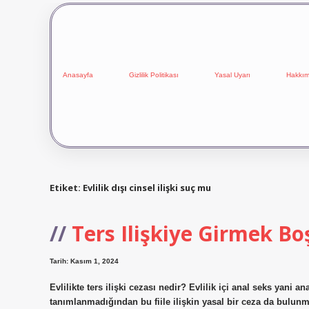
Anasayfa
Gizlilik Politikası
Yasal Uyarı
Hakkım
Etiket:
Evlilik dışı cinsel ilişki suç mu
Ters Ilişkiye Girmek B
Tarih: Kasım 1, 2024
Evlilikte ters ilişki cezası nedir? Evlilik içi anal seks yani a
tanımlanmadığından bu fiile ilişkin yasal bir ceza da bulunma