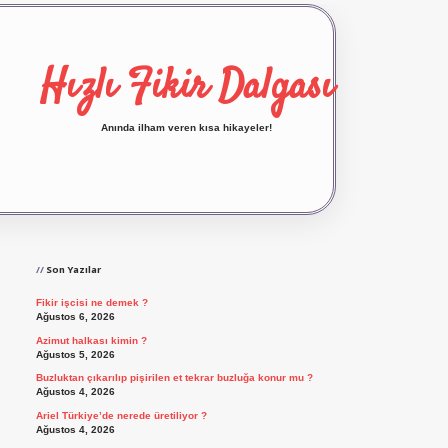
Hızlı Fikir Dalgası
Anında ilham veren kısa hikayeler!
Sidebar
ilbet yeni giriş
ilbet giriş
vdcasino giriş
betexp
Son Yazılar
Fikir işcisi ne demek ?
Ağustos 6, 2026
Azimut halkası kimin ?
Ağustos 5, 2026
Buzluktan çıkarılıp pişirilen et tekrar buzluğa konur mu ?
Ağustos 4, 2026
Ariel Türkiye’de nerede üretiliyor ?
Ağustos 4, 2026