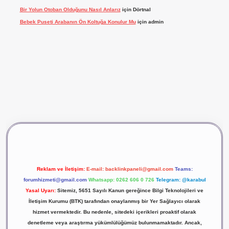
Bir Yolun Otoban Olduğunu Nasıl Anlarız
için
Dörtnal
Bebek Puseti Arabanın Ön Koltuğa Konulur Mu
için
admin
iş
vdcasino giriş
betexper
Reklam ve İletişim:
E-mail:
backlinkpaneli@gmail.com
Teams:
forumhizmeti@gmail.com
Whatsapp: 0262 606 0 726
Telegram: @karabul
Yasal Uyarı:
Sitemiz, 5651 Sayılı Kanun gereğince Bilgi Teknolojileri ve
İletişim Kurumu (BTK) tarafından onaylanmış bir Yer Sağlayıcı olarak
hizmet vermektedir. Bu nedenle, sitedeki içerikleri proaktif olarak
denetleme veya araştırma yükümlülüğümüz bulunmamaktadır. Ancak,