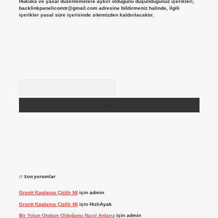
Hukuka ve yasal düzenlemelere aykırı olduğunu düşündüğünüz içerikleri,
backlinkpanelicomtr@gmail.com
adresine bildirmeniz halinde, ilgili
içerikler yasal süre içerisinde sitemizden kaldırılacaktır.
Arama
Son yorumlar
Granit Kaplama Çizilir Mi
için
admin
Granit Kaplama Çizilir Mi
için
HızlıAyak
Bir Yolun Otoban Olduğunu Nasıl Anlarız
için
admin