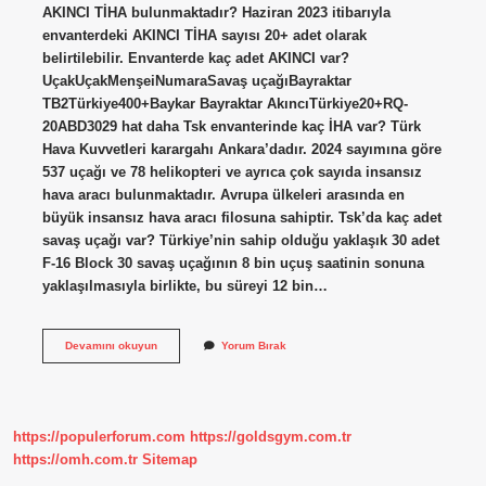
AKINCI TİHA bulunmaktadır? Haziran 2023 itibarıyla
envanterdeki AKINCI TİHA sayısı 20+ adet olarak
belirtilebilir. Envanterde kaç adet AKINCI var?
UçakUçakMenşeiNumaraSavaş uçağıBayraktar
TB2Türkiye400+Baykar Bayraktar AkıncıTürkiye20+RQ-
20ABD3029 hat daha Tsk envanterinde kaç İHA var? Türk
Hava Kuvvetleri karargahı Ankara’dadır. 2024 sayımına göre
537 uçağı ve 78 helikopteri ve ayrıca çok sayıda insansız
hava aracı bulunmaktadır. Avrupa ülkeleri arasında en
büyük insansız hava aracı filosuna sahiptir. Tsk’da kaç adet
savaş uçağı var? Türkiye’nin sahip olduğu yaklaşık 30 adet
F-16 Block 30 savaş uçağının 8 bin uçuş saatinin sonuna
yaklaşılmasıyla birlikte, bu süreyi 12 bin…
Tsk
Devamını okuyun
Yorum Bırak
Envanterinde
Kaç
Adet
Akıncı
Var
https://populerforum.com
https://goldsgym.com.tr
https://omh.com.tr
Sitemap