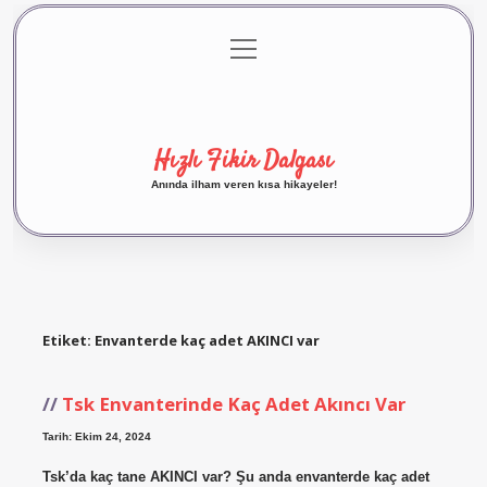
menüyü
Anasayfa
Gizlilik Politikası
Yasal Uyarı
aç
Hakkımızda
Hızlı Fikir Dalgası
Anında ilham veren kısa hikayeler!
Etiket:
Envanterde kaç adet AKINCI var
Tsk Envanterinde Kaç Adet Akıncı Var
Tarih: Ekim 24, 2024
Tsk’da kaç tane AKINCI var? Şu anda envanterde kaç adet