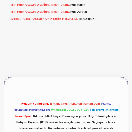
Bir Yolun Otoban Olduğunu Nasıl Anlarız
için
admin
Bir Yolun Otoban Olduğunu Nasıl Anlarız
için
Dörtnal
Bebek Puseti Arabanın Ön Koltuğa Konulur Mu
için
admin
vdcasino giriş
betexper
Reklam ve İletişim:
E-mail:
backlinkpaneli@gmail.com
Teams:
forumhizmeti@gmail.com
Whatsapp: 0262 606 0 726
Telegram: @karabul
Yasal Uyarı:
Sitemiz, 5651 Sayılı Kanun gereğince Bilgi Teknolojileri ve
İletişim Kurumu (BTK) tarafından onaylanmış bir Yer Sağlayıcı olarak
hizmet vermektedir. Bu nedenle, sitedeki içerikleri proaktif olarak