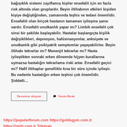
bağışıklık sistemi zayıflamış kişiler ensefalit için en fazla
risk altında olan gruplardır. Beyin iltihabının etkileri kişiden
kişiye değiştiğinden, zamanında teşhis ve tedavi önemlidir.
Ensefaliti olan birçok hastanın tamamen iyileşme şansı
vardır. Ensefalit unutkanlık yapar mı? Limbik ensefalit çok
sinsi bir şekilde başlayabilir. Hastalar başlangıçta kişilik
değişiklikleri, depresyon, halüsinasyonlar, anksiyete ve
unutkanlık gibi psikiyatrik semptomlar yaşayabilirler. Beyin
iltihabı tekrarlar mı? Menenjit tekrarlar mı? Hasta
iyileştikten sonraki erken dönemde hijyen kurallarına
uymazsa hastalığın tekrarlama riski artar. Ensefalit geçici
mi? Hafif iltihaplar genellikle kısa bir süre içinde iyileşir.
Bu nedenle hastalığın erken teşhisi çok önemlidir.
Şiddetli…
Ensefalit
Devamını okuyun
Yorum Bırak
Kalıcı
Hasar
Bırakır
Mı
https://populerforum.com
https://goldsgym.com.tr
https://omh.com.tr
Sitemap