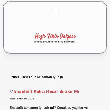
menüyü
Anasayfa
Gizlilik Politikası
Yasal Uyarı
aç
Hakkımızda
Hızlı Fikir Dalgası
Anında ilham veren kısa hikayeler!
Etiket:
Ensefalit ne zaman iyileşir
Ensefalit Kalıcı Hasar Bırakır Mı
Tarih: Ekim 30, 2024
Ensefalit tamamen iyileşir mi? Çocuklar, yaşlılar ve