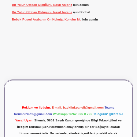
Bir Yolun Otoban Olduğunu Nasıl Anlarız
için
admin
Bir Yolun Otoban Olduğunu Nasıl Anlarız
için
Dörtnal
Bebek Puseti Arabanın Ön Koltuğa Konulur Mu
için
admin
vdcasino giriş
betexper
Reklam ve İletişim:
E-mail:
backlinkpaneli@gmail.com
Teams:
forumhizmeti@gmail.com
Whatsapp: 0262 606 0 726
Telegram: @karabul
Yasal Uyarı:
Sitemiz, 5651 Sayılı Kanun gereğince Bilgi Teknolojileri ve
İletişim Kurumu (BTK) tarafından onaylanmış bir Yer Sağlayıcı olarak
hizmet vermektedir. Bu nedenle, sitedeki içerikleri proaktif olarak