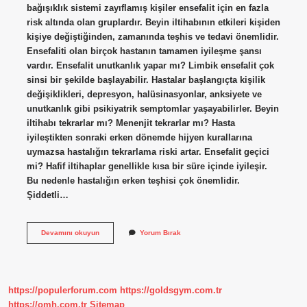
bağışıklık sistemi zayıflamış kişiler ensefalit için en fazla
risk altında olan gruplardır. Beyin iltihabının etkileri kişiden
kişiye değiştiğinden, zamanında teşhis ve tedavi önemlidir.
Ensefaliti olan birçok hastanın tamamen iyileşme şansı
vardır. Ensefalit unutkanlık yapar mı? Limbik ensefalit çok
sinsi bir şekilde başlayabilir. Hastalar başlangıçta kişilik
değişiklikleri, depresyon, halüsinasyonlar, anksiyete ve
unutkanlık gibi psikiyatrik semptomlar yaşayabilirler. Beyin
iltihabı tekrarlar mı? Menenjit tekrarlar mı? Hasta
iyileştikten sonraki erken dönemde hijyen kurallarına
uymazsa hastalığın tekrarlama riski artar. Ensefalit geçici
mi? Hafif iltihaplar genellikle kısa bir süre içinde iyileşir.
Bu nedenle hastalığın erken teşhisi çok önemlidir.
Şiddetli…
Ensefalit
Devamını okuyun
Yorum Bırak
Kalıcı
Hasar
Bırakır
Mı
https://populerforum.com
https://goldsgym.com.tr
https://omh.com.tr
Sitemap