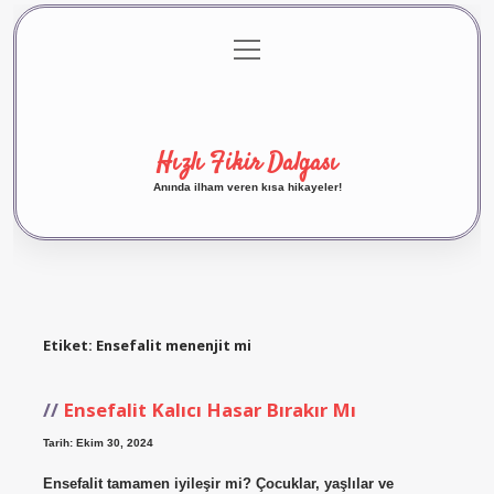
menüyü
Anasayfa
Gizlilik Politikası
Yasal Uyarı
aç
Hakkımızda
Hızlı Fikir Dalgası
Anında ilham veren kısa hikayeler!
Etiket:
Ensefalit menenjit mi
Ensefalit Kalıcı Hasar Bırakır Mı
Tarih: Ekim 30, 2024
Ensefalit tamamen iyileşir mi? Çocuklar, yaşlılar ve