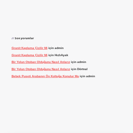
Son yorumlar
Granit Kaplama Çizilir Mi
için
admin
Granit Kaplama Çizilir Mi
için
HızlıAyak
Bir Yolun Otoban Olduğunu Nasıl Anlarız
için
admin
Bir Yolun Otoban Olduğunu Nasıl Anlarız
için
Dörtnal
Bebek Puseti Arabanın Ön Koltuğa Konulur Mu
için
admin
vdcasino giriş
betexper