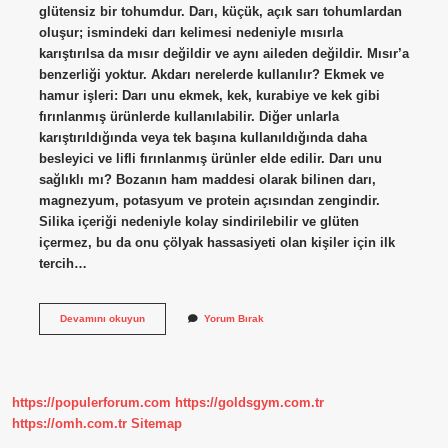
glütensiz bir tohumdur. Darı, küçük, açık sarı tohumlardan
oluşur; ismindeki darı kelimesi nedeniyle mısırla
karıştırılsa da mısır değildir ve aynı aileden değildir. Mısır’a
benzerliği yoktur. Akdarı nerelerde kullanılır? Ekmek ve
hamur işleri: Darı unu ekmek, kek, kurabiye ve kek gibi
fırınlanmış ürünlerde kullanılabilir. Diğer unlarla
karıştırıldığında veya tek başına kullanıldığında daha
besleyici ve lifli fırınlanmış ürünler elde edilir. Darı unu
sağlıklı mı? Bozanın ham maddesi olarak bilinen darı,
magnezyum, potasyum ve protein açısından zengindir.
Silika içeriği nedeniyle kolay sindirilebilir ve glüten
içermez, bu da onu çölyak hassasiyeti olan kişiler için ilk
tercih…
Akdarı
Devamını okuyun
Yorum Bırak
Unu
Ile
Ne
Yapılır
https://populerforum.com
https://goldsgym.com.tr
https://omh.com.tr
Sitemap