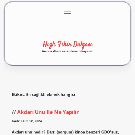
menüyü
Anasayfa
Gizlilik Politikası
Yasal Uyarı
aç
Hakkımızda
Hızlı Fikir Dalgası
Anında ilham veren kısa hikayeler!
Etiket:
En sağlıklı ekmek hangisi
Akdarı Unu Ile Ne Yapılır
Tarih: Ekim 12, 2024
Akdarı unu nedir? Darı; (sorgum) kinoa benzeri GDO’suz,