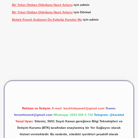
Bir Yolun Otoban Olduğunu Nasıl Anlarız
için
admin
Bir Yolun Otoban Olduğunu Nasıl Anlarız
için
Dörtnal
Bebek Puseti Arabanın Ön Koltuğa Konulur Mu
için
admin
lbet giriş
vdcasino giriş
betexper
Reklam ve İletişim:
E-mail:
backlinkpaneli@gmail.com
Teams:
forumhizmeti@gmail.com
Whatsapp: 0262 606 0 726
Telegram: @karabul
Yasal Uyarı:
Sitemiz, 5651 Sayılı Kanun gereğince Bilgi Teknolojileri ve
İletişim Kurumu (BTK) tarafından onaylanmış bir Yer Sağlayıcı olarak
hizmet vermektedir. Bu nedenle, sitedeki içerikleri proaktif olarak