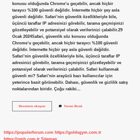
konusu olduğunda Chrome’u geçebilir, ancak hiçbir
tarayıcı %100 güvenli değildir. İnternette hiçbir şey asla
güvenli değildir. Safari’nin güvenlik özellikleriyle bile,
üçüncü taraflar IP adresinizi görebilir, tarama geçmişinizi
gözetleyebilir ve potansiyel olarak verilerinizi çalabilir.29
Ocak 2024Safari, güvenlik söz konusu olduğunda
Chrome’u geçebilir, ancak hiçbir tarayıcı %100 güvenli
değildir. İnternette hiçbir şey asla güvenli değildir.
Safari’nin güvenlik özellikleriyle bile, üçüncü taraflar IP
adresinizi görebilir, tarama geçmişinizi gözetleyebilir ve
potansiyel olarak verilerinizi çalabilir. Safari kullanmak
güvenli mi? Safari’nin arayüzü bazı kullanıcılar için
yeterince basit görünebilir. Dahası, güvenlik ve gizlilik satış
noktalarından biridir. Çoğu rakibi…
Safari
Devamını okuyun
Yorum Bırak
Mi
Daha
Güvenli
Chrome
Mi
https://populerforum.com
https://goldsgym.com.tr
https://omh.com.tr
Sitemap