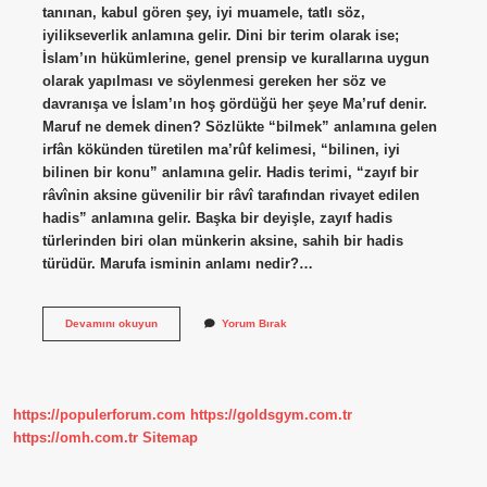
tanınan, kabul gören şey, iyi muamele, tatlı söz,
iyilikseverlik anlamına gelir. Dini bir terim olarak ise;
İslam’ın hükümlerine, genel prensip ve kurallarına uygun
olarak yapılması ve söylenmesi gereken her söz ve
davranışa ve İslam’ın hoş gördüğü her şeye Ma’ruf denir.
Maruf ne demek dinen? Sözlükte “bilmek” anlamına gelen
irfân kökünden türetilen ma’rûf kelimesi, “bilinen, iyi
bilinen bir konu” anlamına gelir. Hadis terimi, “zayıf bir
râvînin aksine güvenilir bir râvî tarafından rivayet edilen
hadis” anlamına gelir. Başka bir deyişle, zayıf hadis
türlerinden biri olan münkerin aksine, sahih bir hadis
türüdür. Marufa isminin anlamı nedir?…
Maruf
Devamını okuyun
Yorum Bırak
Kadın
Ne
Demek
https://populerforum.com
https://goldsgym.com.tr
https://omh.com.tr
Sitemap