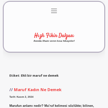
menüyü
Anasayfa
Gizlilik Politikası
Yasal Uyarı
aç
Hakkımızda
Hızlı Fikir Dalgası
Anında ilham veren kısa hikayeler!
Etiket:
Ehli bir maruf ne demek
Maruf Kadın Ne Demek
Tarih: Kasım 2, 2024
Marufun anlamı nedir? Ma’ruf kelimesi sözlükte; bilinen,