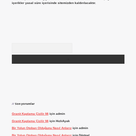
içerikler yasal süre içerisinde sitemizden kaldırılacaktır.
Arama
Son yorumlar
Granit Kaplama Çizilir Mi
için
admin
Granit Kaplama Çizilir Mi
için
HızlıAyak
Bir Yolun Otoban Olduğunu Nasıl Anlarız
için
admin
Bir Yolun Otoban Olduğunu Nasıl Anlarız
için
Dörtnal