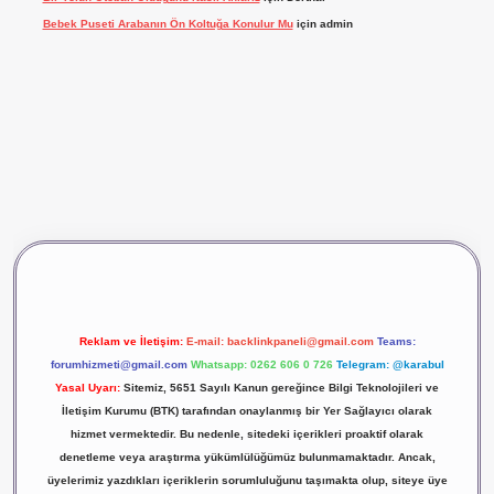
Bebek Puseti Arabanın Ön Koltuğa Konulur Mu
için
admin
vdcasino giriş
betexper
Reklam ve İletişim:
E-mail:
backlinkpaneli@gmail.com
Teams:
forumhizmeti@gmail.com
Whatsapp: 0262 606 0 726
Telegram: @karabul
Yasal Uyarı:
Sitemiz, 5651 Sayılı Kanun gereğince Bilgi Teknolojileri ve
İletişim Kurumu (BTK) tarafından onaylanmış bir Yer Sağlayıcı olarak
hizmet vermektedir. Bu nedenle, sitedeki içerikleri proaktif olarak
denetleme veya araştırma yükümlülüğümüz bulunmamaktadır. Ancak,
üyelerimiz yazdıkları içeriklerin sorumluluğunu taşımakta olup, siteye üye