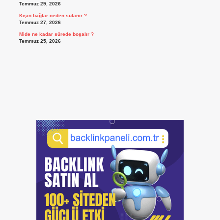
Temmuz 29, 2026
Kışın bağlar neden sulanır ?
Temmuz 27, 2026
Mide ne kadar sürede boşalır ?
Temmuz 25, 2026