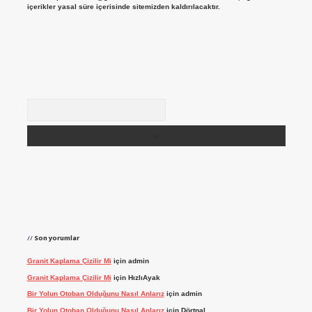
içerikler yasal süre içerisinde sitemizden kaldırılacaktır.
Arama
Son yorumlar
Granit Kaplama Çizilir Mi
için
admin
Granit Kaplama Çizilir Mi
için
HızlıAyak
Bir Yolun Otoban Olduğunu Nasıl Anlarız
için
admin
Bir Yolun Otoban Olduğunu Nasıl Anlarız
için
Dörtnal