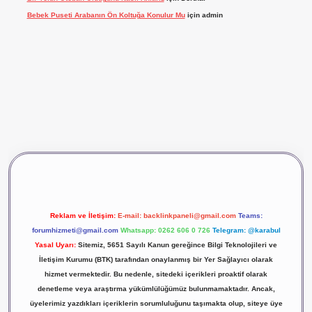
Bebek Puseti Arabanın Ön Koltuğa Konulur Mu
için
admin
vdcasino giriş
betexper
Reklam ve İletişim:
E-mail:
backlinkpaneli@gmail.com
Teams:
forumhizmeti@gmail.com
Whatsapp: 0262 606 0 726
Telegram: @karabul
Yasal Uyarı:
Sitemiz, 5651 Sayılı Kanun gereğince Bilgi Teknolojileri ve
İletişim Kurumu (BTK) tarafından onaylanmış bir Yer Sağlayıcı olarak
hizmet vermektedir. Bu nedenle, sitedeki içerikleri proaktif olarak
denetleme veya araştırma yükümlülüğümüz bulunmamaktadır. Ancak,
üyelerimiz yazdıkları içeriklerin sorumluluğunu taşımakta olup, siteye üye