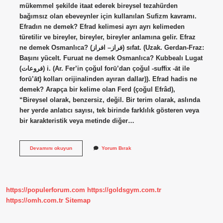
mükemmel şekilde itaat ederek bireysel tezahürden
bağımsız olan ebeveynler için kullanılan Sufizm kavramı.
Efradın ne demek? Efrad kelimesi ayrı ayrı kelimeden
türetilir ve bireyler, bireyler, bireyler anlamına gelir. Efraz
ne demek Osmanlıca? (ﻓﺮﺍﺯ– ﺍﻓﺮﺍﺯ) sıfat. (Uzak. Gerdan-Fraz:
Başını yücelt. Furuat ne demek Osmanlıca? Kubbealı Lugat
(ﻓﺮﻭﻋﺎﺕ) i. (Ar. Fer’in çoğul forū’dan çoğul -suffix -āt ile
forū’āt) kolları orijinalinden ayıran dallar)). Efrad hadis ne
demek? Arapça bir kelime olan Ferd (çoğul Efrâd),
“Bireysel olarak, benzersiz, değil. Bir terim olarak, aslında
her yerde anlatıcı sayısı, tek birinde farklılık gösteren veya
bir karakteristik veya metinde diğer…
Efrud
Devamını okuyun
Yorum Bırak
Ne
Demek
https://populerforum.com
https://goldsgym.com.tr
https://omh.com.tr
Sitemap