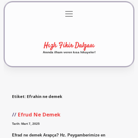
menüyü
Anasayfa
Gizlilik Politikası
Yasal Uyarı
aç
Hakkımızda
Hızlı Fikir Dalgası
Anında ilham veren kısa hikayeler!
Etiket:
Efrahin ne demek
Efrud Ne Demek
Tarih: Mart 7, 2025
Efrad ne demek Arapça? Hz. Peygamberimize en