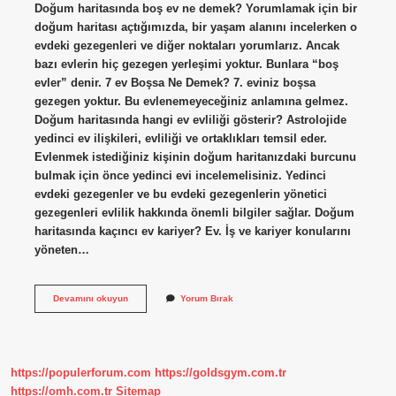
Doğum haritasında boş ev ne demek? Yorumlamak için bir
doğum haritası açtığımızda, bir yaşam alanını incelerken o
evdeki gezegenleri ve diğer noktaları yorumlarız. Ancak
bazı evlerin hiç gezegen yerleşimi yoktur. Bunlara “boş
evler” denir. 7 ev Boşsa Ne Demek? 7. eviniz boşsa
gezegen yoktur. Bu evlenemeyeceğiniz anlamına gelmez.
Doğum haritasında hangi ev evliliği gösterir? Astrolojide
yedinci ev ilişkileri, evliliği ve ortaklıkları temsil eder.
Evlenmek istediğiniz kişinin doğum haritanızdaki burcunu
bulmak için önce yedinci evi incelemelisiniz. Yedinci
evdeki gezegenler ve bu evdeki gezegenlerin yönetici
gezegenleri evlilik hakkında önemli bilgiler sağlar. Doğum
haritasında kaçıncı ev kariyer? Ev. İş ve kariyer konularını
yöneten…
Doğum
Devamını okuyun
Yorum Bırak
Haritasında
Boş
Evler
Ne
Anlama
https://populerforum.com
https://goldsgym.com.tr
Gelir
https://omh.com.tr
Sitemap