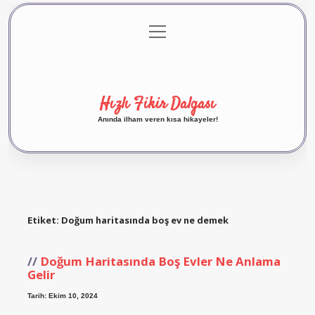
menüyü
Anasayfa
Gizlilik Politikası
Yasal Uyarı
aç
Hakkımızda
Hızlı Fikir Dalgası
Anında ilham veren kısa hikayeler!
Etiket:
Doğum haritasında boş ev ne demek
Doğum Haritasında Boş Evler Ne Anlama
Gelir
Tarih: Ekim 10, 2024