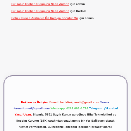
Bir Yolun Otoban Olduğunu Nasıl Anlarız
için
admin
Bir Yolun Otoban Olduğunu Nasıl Anlarız
için
Dörtnal
Bebek Puseti Arabanın Ön Koltuğa Konulur Mu
için
admin
vdcasino giriş
betexper
Reklam ve İletişim:
E-mail:
backlinkpaneli@gmail.com
Teams:
forumhizmeti@gmail.com
Whatsapp: 0262 606 0 726
Telegram: @karabul
Yasal Uyarı:
Sitemiz, 5651 Sayılı Kanun gereğince Bilgi Teknolojileri ve
İletişim Kurumu (BTK) tarafından onaylanmış bir Yer Sağlayıcı olarak
hizmet vermektedir. Bu nedenle, sitedeki içerikleri proaktif olarak