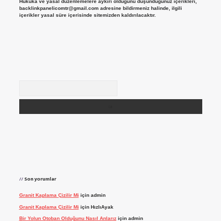
Hukuka ve yasal düzenlemelere aykırı olduğunu düşündüğünüz içerikleri,
backlinkpanelicomtr@gmail.com
adresine bildirmeniz halinde, ilgili
içerikler yasal süre içerisinde sitemizden kaldırılacaktır.
Arama
Son yorumlar
Granit Kaplama Çizilir Mi
için
admin
Granit Kaplama Çizilir Mi
için
HızlıAyak
Bir Yolun Otoban Olduğunu Nasıl Anlarız
için
admin