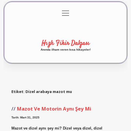
menüyü
Anasayfa
Gizlilik Politikası
Yasal Uyarı
aç
Hakkımızda
Hızlı Fikir Dalgası
Anında ilham veren kısa hikayeler!
Etiket:
Dizel arabaya mazot mu
Mazot Ve Motorin Aynı Şey Mi
Tarih: Mart 31, 2025
Mazot ve dizel aynı şey mi? Dizel veya dizel, dizel