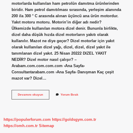
motorlarda kullanılan ham petrolün damıtma ürünlerinden
biridir. Ham petrol damıtılması sırasında, yerleşim alanında
200 ila 300 ° C arasında alınan üçüncü ana ürün motordur.
Yakıt motoru motoru. Motorin’in diğer adı nedir?
Ülkemizde kullanılan motora dizel denir. Bununla birlikte,
dizel daha düşük hızda dizel motorların yakıtı olarak
kullanılır. Mazot ne diye geçer? Dizel motorlar için yakıt
olarak kullanılan dizel yağı, dizel, dizel, dizel yakıt ile
tanımlanan dizel yakıt. 25 Nisan 20222 DIZEL YAKIT
NEDİR? Dizel motor nasıl çalışır? –
Arabam.com.com.com.com ›Ana Sayfa›
Consultantarabam.com ›Ana Sayfa› Danışman Kaç çeşit
mazot var? Dizel…
Mazot
Devamını okuyun
Yorum Bırak
Ve
Motorin
Aynı
Şey
Mi
https://populerforum.com
https://goldsgym.com.tr
https://omh.com.tr
Sitemap