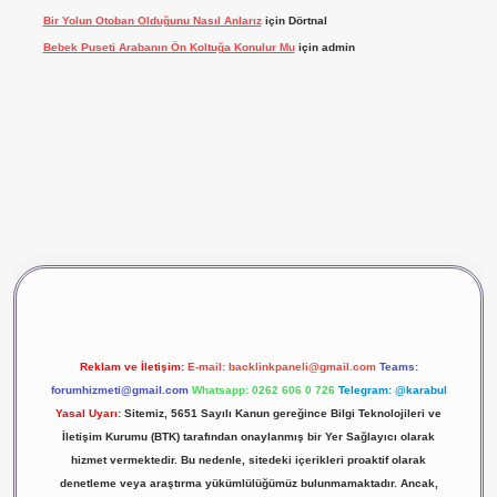
Bir Yolun Otoban Olduğunu Nasıl Anlarız
için
Dörtnal
Bebek Puseti Arabanın Ön Koltuğa Konulur Mu
için
admin
vdcasino giriş
betexper
Reklam ve İletişim:
E-mail:
backlinkpaneli@gmail.com
Teams:
forumhizmeti@gmail.com
Whatsapp: 0262 606 0 726
Telegram: @karabul
Yasal Uyarı:
Sitemiz, 5651 Sayılı Kanun gereğince Bilgi Teknolojileri ve
İletişim Kurumu (BTK) tarafından onaylanmış bir Yer Sağlayıcı olarak
hizmet vermektedir. Bu nedenle, sitedeki içerikleri proaktif olarak
denetleme veya araştırma yükümlülüğümüz bulunmamaktadır. Ancak,