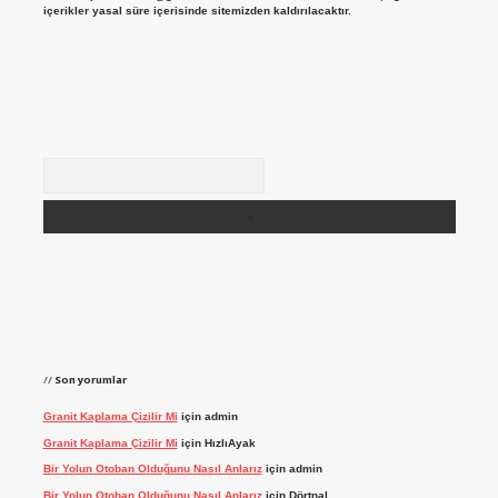
içerikler yasal süre içerisinde sitemizden kaldırılacaktır.
Arama
Son yorumlar
Granit Kaplama Çizilir Mi
için
admin
Granit Kaplama Çizilir Mi
için
HızlıAyak
Bir Yolun Otoban Olduğunu Nasıl Anlarız
için
admin
Bir Yolun Otoban Olduğunu Nasıl Anlarız
için
Dörtnal