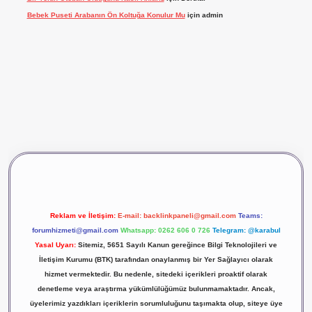
Bebek Puseti Arabanın Ön Koltuğa Konulur Mu
için
admin
vdcasino giriş
betexper
Reklam ve İletişim:
E-mail:
backlinkpaneli@gmail.com
Teams:
forumhizmeti@gmail.com
Whatsapp: 0262 606 0 726
Telegram: @karabul
Yasal Uyarı:
Sitemiz, 5651 Sayılı Kanun gereğince Bilgi Teknolojileri ve
İletişim Kurumu (BTK) tarafından onaylanmış bir Yer Sağlayıcı olarak
hizmet vermektedir. Bu nedenle, sitedeki içerikleri proaktif olarak
denetleme veya araştırma yükümlülüğümüz bulunmamaktadır. Ancak,
üyelerimiz yazdıkları içeriklerin sorumluluğunu taşımakta olup, siteye üye