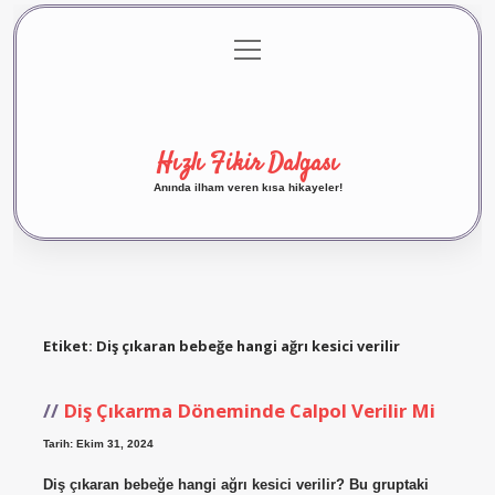
menüyü
Anasayfa
Gizlilik Politikası
Yasal Uyarı
aç
Hakkımızda
Hızlı Fikir Dalgası
Anında ilham veren kısa hikayeler!
Etiket:
Diş çıkaran bebeğe hangi ağrı kesici verilir
Diş Çıkarma Döneminde Calpol Verilir Mi
Tarih: Ekim 31, 2024
Diş çıkaran bebeğe hangi ağrı kesici verilir? Bu gruptaki