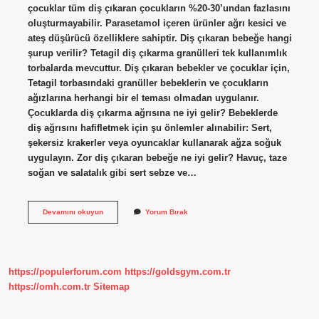
çocuklar tüm diş çıkaran çocukların %20-30’undan fazlasını
oluşturmayabilir. Parasetamol içeren ürünler ağrı kesici ve
ateş düşürücü özelliklere sahiptir. Diş çıkaran bebeğe hangi
şurup verilir? Tetagil diş çıkarma granülleri tek kullanımlık
torbalarda mevcuttur. Diş çıkaran bebekler ve çocuklar için,
Tetagil torbasındaki granüller bebeklerin ve çocukların
ağızlarına herhangi bir el teması olmadan uygulanır.
Çocuklarda diş çıkarma ağrısına ne iyi gelir? Bebeklerde
diş ağrısını hafifletmek için şu önlemler alınabilir: Sert,
şekersiz krakerler veya oyuncaklar kullanarak ağza soğuk
uygulayın. Zor diş çıkaran bebeğe ne iyi gelir? Havuç, taze
soğan ve salatalık gibi sert sebze ve…
Diş
Devamını okuyun
Yorum Bırak
Çıkarma
Döneminde
Calpol
Verilir
Mi
https://populerforum.com
https://goldsgym.com.tr
https://omh.com.tr
Sitemap