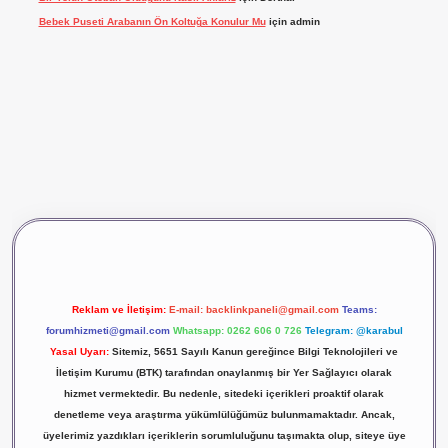
Bebek Puseti Arabanın Ön Koltuğa Konulur Mu
için
admin
ş
vdcasino giriş
betexper
Reklam ve İletişim:
E-mail:
backlinkpaneli@gmail.com
Teams:
forumhizmeti@gmail.com
Whatsapp: 0262 606 0 726
Telegram: @karabul
Yasal Uyarı:
Sitemiz, 5651 Sayılı Kanun gereğince Bilgi Teknolojileri ve
İletişim Kurumu (BTK) tarafından onaylanmış bir Yer Sağlayıcı olarak
hizmet vermektedir. Bu nedenle, sitedeki içerikleri proaktif olarak
denetleme veya araştırma yükümlülüğümüz bulunmamaktadır. Ancak,
üyelerimiz yazdıkları içeriklerin sorumluluğunu taşımakta olup, siteye üye