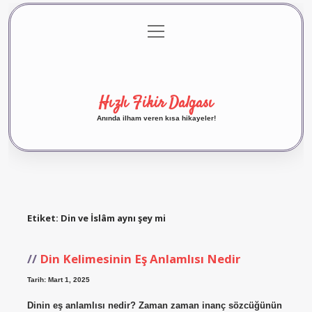
menüyü
Anasayfa
Gizlilik Politikası
Yasal Uyarı
aç
Hakkımızda
Hızlı Fikir Dalgası
Anında ilham veren kısa hikayeler!
Etiket:
Din ve İslâm aynı şey mi
Din Kelimesinin Eş Anlamlısı Nedir
Tarih: Mart 1, 2025
Dinin eş anlamlısı nedir? Zaman zaman inanç sözcüğünün