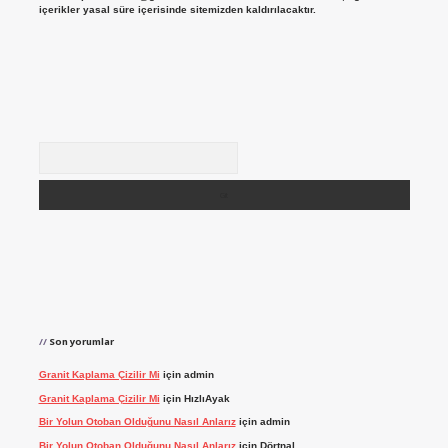
içerikler yasal süre içerisinde sitemizden kaldırılacaktır.
Arama
Son yorumlar
Granit Kaplama Çizilir Mi
için
admin
Granit Kaplama Çizilir Mi
için
HızlıAyak
Bir Yolun Otoban Olduğunu Nasıl Anlarız
için
admin
Bir Yolun Otoban Olduğunu Nasıl Anlarız
için
Dörtnal