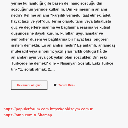
yerine kullanıldığı gibi bazen de inanç sözcüğü din
sözcüğünün yerinde kullanılır. Din kelimesinin anlamı
nedir? Kelime anlamı “karşılık vermek, itaat etmek, âdet,
hayat tarzı ve yol”dur. Terim olarak, tanrı veya tabiatüstü
güç ve değerlere inanma ve bağlanma esasına ve kutsal
düşüncesine dayalı kurum, kurallar, uygulamalar ve
semboller düzeni ve bağlılarına bir hayat tarzı öngören
sistem demektir. Eş anlamlısı nedir? Eş anlamlı, anlamdaş,
müteradif veya sinonim; yazılışları farklı olduğu hâlde
anlamları aynı veya çok yakın olan sözcükler. Din eski
Türkçede ne demek? din- – Nişanyan Sözlük. Eski Türkçe
tın- “1. soluk almak, 2.…
Din
Devamını okuyun
Yorum Bırak
Kelimesinin
Eş
Anlamlısı
Nedir
https://populerforum.com
https://goldsgym.com.tr
https://omh.com.tr
Sitemap