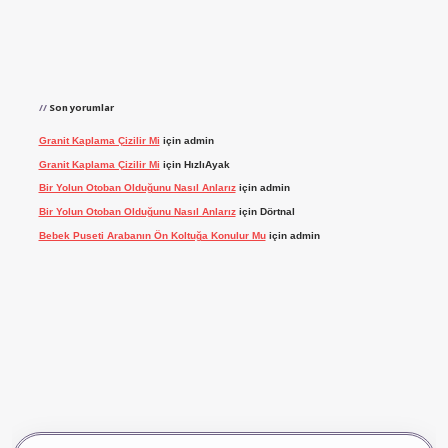
Son yorumlar
Granit Kaplama Çizilir Mi
için
admin
Granit Kaplama Çizilir Mi
için
HızlıAyak
Bir Yolun Otoban Olduğunu Nasıl Anlarız
için
admin
Bir Yolun Otoban Olduğunu Nasıl Anlarız
için
Dörtnal
Bebek Puseti Arabanın Ön Koltuğa Konulur Mu
için
admin
casino giriş
betexper