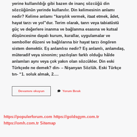
yerine kullanıldığı gibi bazen de inanç sözcüğü din
sözcüğünün yerinde kullanılır. Din kelimesinin anlamı
nedir? Kelime anlamı “karşılık vermek, itaat etmek, âdet,
hayat tarzı ve yol”dur. Terim olarak, tanrı veya tabiatüstü
güç ve değerlere inanma ve bağlanma esasına ve kutsal
düşüncesine dayalı kurum, kurallar, uygulamalar ve
semboller düzeni ve bağlılarına bir hayat tarzı öngören
sistem demektir. Eş anlamlısı nedir? Eş anlamlı, anlamdaş,
müteradif veya sinonim; yazılışları farklı olduğu hâlde
anlamları aynı veya çok yakın olan sözcükler. Din eski
Türkçede ne demek? din- – Nişanyan Sözlük. Eski Türkçe
tın- “1. soluk almak, 2.…
Din
Devamını okuyun
Yorum Bırak
Kelimesinin
Eş
Anlamlısı
Nedir
https://populerforum.com
https://goldsgym.com.tr
https://omh.com.tr
Sitemap