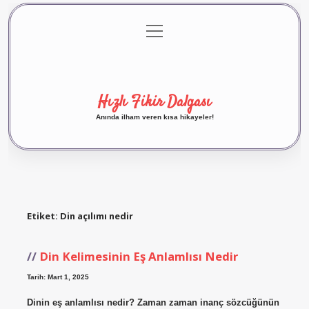
menüyü
Anasayfa
Gizlilik Politikası
Yasal Uyarı
aç
Hakkımızda
Hızlı Fikir Dalgası
Anında ilham veren kısa hikayeler!
Etiket:
Din açılımı nedir
Din Kelimesinin Eş Anlamlısı Nedir
Tarih: Mart 1, 2025
Dinin eş anlamlısı nedir? Zaman zaman inanç sözcüğünün