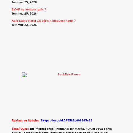
Temmuz 25, 2026
Ez’AF ne anlama gelir ?
Temmuz 25, 2026
Kalp Kalbe Karşı Çiçeği’nin hikayesi nedir ?
Temmuz 23, 2026
Reklam ve İletişim:
Skype: live:.cid.575569c608265c69
Yasal Uyarı:
Bu internet sitesi, herhangi bir marka, kurum veya şahıs
şirketi ile hiçbir bağlantısı bulunmamaktadır. Sitede yalnızca kendi