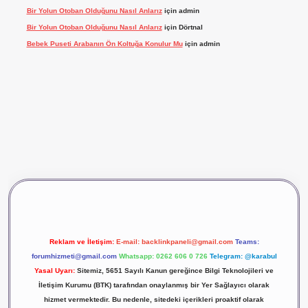
Bir Yolun Otoban Olduğunu Nasıl Anlarız
için
admin
Bir Yolun Otoban Olduğunu Nasıl Anlarız
için
Dörtnal
Bebek Puseti Arabanın Ön Koltuğa Konulur Mu
için
admin
vdcasino giriş
betexper
Reklam ve İletişim:
E-mail:
backlinkpaneli@gmail.com
Teams:
forumhizmeti@gmail.com
Whatsapp: 0262 606 0 726
Telegram: @karabul
Yasal Uyarı:
Sitemiz, 5651 Sayılı Kanun gereğince Bilgi Teknolojileri ve
İletişim Kurumu (BTK) tarafından onaylanmış bir Yer Sağlayıcı olarak
hizmet vermektedir. Bu nedenle, sitedeki içerikleri proaktif olarak