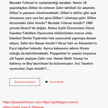
Mustafa Yıldıran’ın canlandırdığı karakter. Henüz 18
yaşındayken Dilber ile evlenen Zahir tehlikeli bir adamdır.
Dilber’in parasını sömürmektedir. Dilber’e deliler gibi aşık
olmasının yanı sıra her gece Dilber’i izlemeye gelir. Dilber
dizisindeki Zahir kimdir? Mustafa Yıldıran kimdir? 1980
yılında Denizli’de doğdu. Dokuz Eylül Üniversitesi Güzel
Sanatlar Fakültesi Oyunculuk bölümünden mezun oldu.
İstanbul Devlet Tiyatroları’nda oyunculuk yapmaya devam
ediyor. Zahir bin Haram kimdir? Hicaz’lıdır ve Adnaniler’in
Eşca’oğulları’ndandır. Ayrıca babasının adının Hizam
olduğu da belirtilmektedir. Peygamber’in yaşamı boyunca
çöl hayatı yaşayan Zahir nee. Haram Bedir Savaşı’na
katılmış ve Bey’aturridvan’da bulunmuştur. İnci Taneleri
oyuncuları Zayir kimdir?…
Zâhir
Devamını okuyun
Yorum Bırak
Kim
https://populerforum.com
https://goldsgym.com.tr
https://omh.com.tr
Sitemap