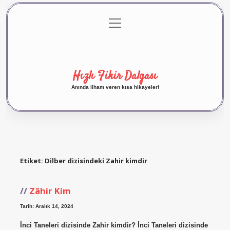
menüyü
Anasayfa
Gizlilik Politikası
Yasal Uyarı
aç
Hakkımızda
Hızlı Fikir Dalgası
Anında ilham veren kısa hikayeler!
Etiket:
Dilber dizisindeki Zahir kimdir
Zâhir Kim
Tarih: Aralık 14, 2024
İnci Taneleri dizisinde Zahir kimdir? İnci Taneleri dizisinde