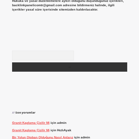
Hukuka ve yasal düzenlemelere aykırı olduğunu düşündüğünüz içerikleri,
backlinkpanelicomtr@gmail.com
adresine bildirmeniz halinde, ilgili
içerikler yasal süre içerisinde sitemizden kaldırılacaktır.
Arama
Son yorumlar
Granit Kaplama Çizilir Mi
için
admin
Granit Kaplama Çizilir Mi
için
HızlıAyak
Bir Yolun Otoban Olduğunu Nasıl Anlarız
için
admin