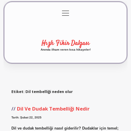
menüyü
Anasayfa
Gizlilik Politikası
Yasal Uyarı
aç
Hakkımızda
Hızlı Fikir Dalgası
Anında ilham veren kısa hikayeler!
Etiket:
Dil tembelliği neden olur
Dil Ve Dudak Tembelliği Nedir
Tarih: Şubat 22, 2025
Dil ve dudak tembelliği nasıl giderilir? Dudaklar için temel;