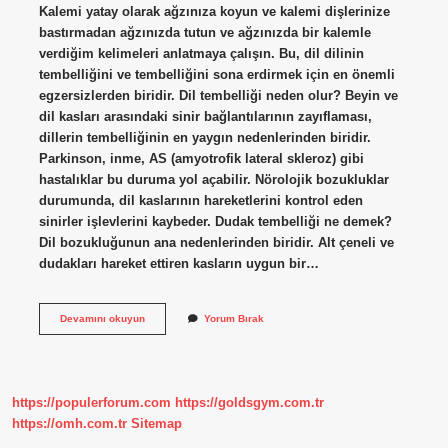
Kalemi yatay olarak ağzınıza koyun ve kalemi dişlerinize
bastırmadan ağzınızda tutun ve ağzınızda bir kalemle
verdiğim kelimeleri anlatmaya çalışın. Bu, dil dilinin
tembelliğini ve tembelliğini sona erdirmek için en önemli
egzersizlerden biridir. Dil tembelliği neden olur? Beyin ve
dil kasları arasındaki sinir bağlantılarının zayıflaması,
dillerin tembelliğinin en yaygın nedenlerinden biridir.
Parkinson, inme, AS (amyotrofik lateral skleroz) gibi
hastalıklar bu duruma yol açabilir. Nörolojik bozukluklar
durumunda, dil kaslarının hareketlerini kontrol eden
sinirler işlevlerini kaybeder. Dudak tembelliği ne demek?
Dil bozukluğunun ana nedenlerinden biridir. Alt çeneli ve
dudakları hareket ettiren kasların uygun bir…
Dil
Devamını okuyun
Yorum Bırak
Ve
Dudak
Tembelliği
Nedir
https://populerforum.com
https://goldsgym.com.tr
https://omh.com.tr
Sitemap