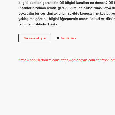
bilgisi dersleri gereklidir. Dil bilgisi kuralları ne demek? Dil
insanların zaman içinde gerekli kuralları oluşturması veya di
veya dilin bir çeşidini akıcı bir şekilde konuşan herkes bu ku
yaklaşıma göre dil bilgisi öğretmenin amacı “dilsel ve düşüns
tanımlanmaktadır. Başka…
Dil
Devamını okuyun
Yorum Bırak
Bilgisi
Kuralları
Neden
Vardır
https://populerforum.com
https://goldsgym.com.tr
https://o