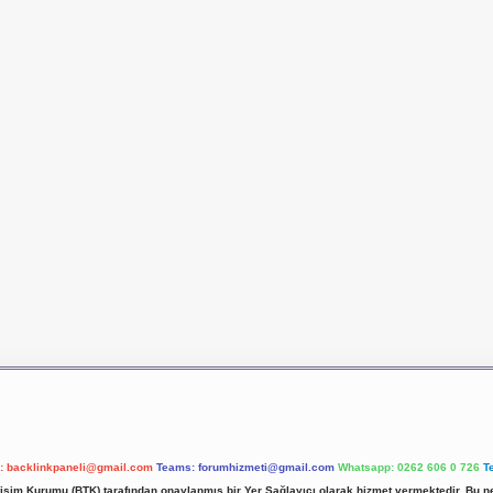
l:
backlinkpaneli@gmail.com
Teams:
forumhizmeti@gmail.com
Whatsapp: 0262 606 0 726
T
etişim Kurumu (BTK) tarafından onaylanmış bir Yer Sağlayıcı olarak hizmet vermektedir. Bu ne