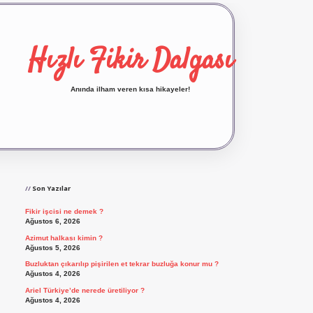
Hızlı Fikir Dalgası
Anında ilham veren kısa hikayeler!
Sidebar
ilbet yeni giriş
ilbet giriş
vdcasino giriş
betexpe
Son Yazılar
Fikir işcisi ne demek ?
Ağustos 6, 2026
Azimut halkası kimin ?
Ağustos 5, 2026
Buzluktan çıkarılıp pişirilen et tekrar buzluğa konur mu ?
Ağustos 4, 2026
Ariel Türkiye’de nerede üretiliyor ?
Ağustos 4, 2026