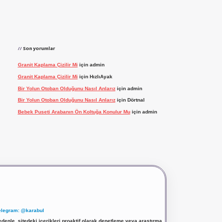
Son yorumlar
Granit Kaplama Çizilir Mi
için
admin
Granit Kaplama Çizilir Mi
için
HızlıAyak
Bir Yolun Otoban Olduğunu Nasıl Anlarız
için
admin
Bir Yolun Otoban Olduğunu Nasıl Anlarız
için
Dörtnal
Bebek Puseti Arabanın Ön Koltuğa Konulur Mu
için
admin
elegram: @karabul
denle, sitedeki içerikleri proaktif olarak denetleme veya araştırma