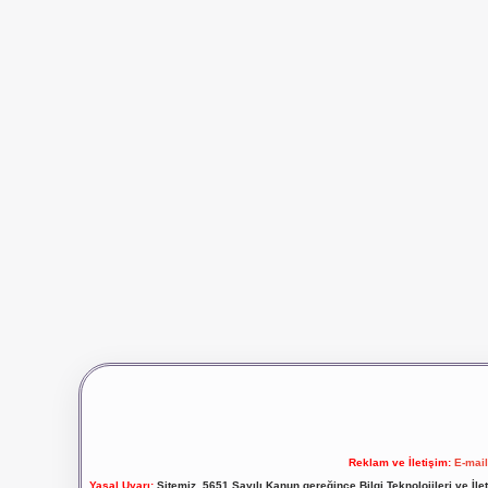
Reklam ve İletişim:
E-mai
Yasal Uyarı:
Sitemiz, 5651 Sayılı Kanun gereğince Bilgi Teknolojileri ve İl