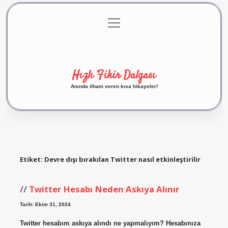
menüyü
Anasayfa
Gizlilik Politikası
Yasal Uyarı
aç
Hakkımızda
Hızlı Fikir Dalgası
Anında ilham veren kısa hikayeler!
Etiket:
Devre dışı bırakılan Twitter nasıl etkinleştirilir
Twitter Hesabı Neden Askıya Alınır
Tarih: Ekim 31, 2024
Twitter hesabım askıya alındı ne yapmalıyım? Hesabınıza