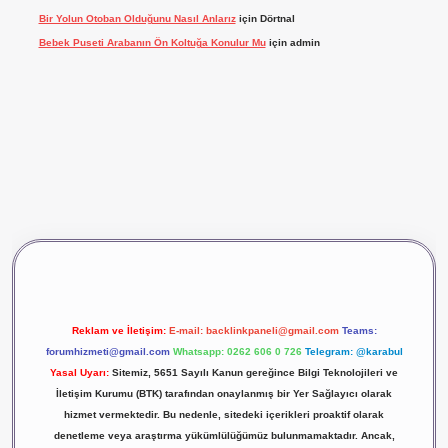
Bir Yolun Otoban Olduğunu Nasıl Anlarız
için
Dörtnal
Bebek Puseti Arabanın Ön Koltuğa Konulur Mu
için
admin
vdcasino giriş
betexper
Reklam ve İletişim:
E-mail:
backlinkpaneli@gmail.com
Teams:
forumhizmeti@gmail.com
Whatsapp: 0262 606 0 726
Telegram: @karabul
Yasal Uyarı:
Sitemiz, 5651 Sayılı Kanun gereğince Bilgi Teknolojileri ve
İletişim Kurumu (BTK) tarafından onaylanmış bir Yer Sağlayıcı olarak
hizmet vermektedir. Bu nedenle, sitedeki içerikleri proaktif olarak
denetleme veya araştırma yükümlülüğümüz bulunmamaktadır. Ancak,