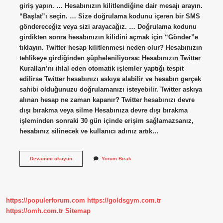
giriş yapın. … Hesabınızın kilitlendiğine dair mesajı arayın.
“Başlat”ı seçin. … Size doğrulama kodunu içeren bir SMS
göndereceğiz veya sizi arayacağız. … Doğrulama kodunu
girdikten sonra hesabınızın kilidini açmak için “Gönder”e
tıklayın. Twitter hesap kilitlenmesi neden olur? Hesabınızın
tehlikeye girdiğinden şüpheleniliyorsa: Hesabınızın Twitter
Kuralları’nı ihlal eden otomatik işlemler yaptığı tespit
edilirse Twitter hesabınızı askıya alabilir ve hesabın gerçek
sahibi olduğunuzu doğrulamanızı isteyebilir. Twitter askıya
alınan hesap ne zaman kapanır? Twitter hesabınızı devre
dışı bırakma veya silme Hesabınıza devre dışı bırakma
işleminden sonraki 30 gün içinde erişim sağlamazsanız,
hesabınız silinecek ve kullanıcı adınız artık…
Twitter
Devamını okuyun
Yorum Bırak
Hesabı
Neden
Askıya
Alınır
https://populerforum.com
https://goldsgym.com.tr
https://omh.com.tr
Sitemap