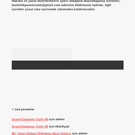
Hukuka ve yasal düzenlemelere aykırı olduğunu düşündüğünüz içerikleri,
backlinkpanelicomtr@gmail.com
adresine bildirmeniz halinde, ilgili
içerikler yasal süre içerisinde sitemizden kaldırılacaktır.
Arama
Son yorumlar
Granit Kaplama Çizilir Mi
için
admin
Granit Kaplama Çizilir Mi
için
HızlıAyak
Bir Yolun Otoban Olduğunu Nasıl Anlarız
için
admin