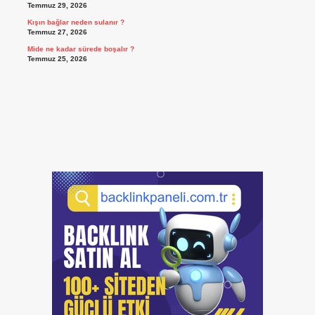
Temmuz 29, 2026
Kışın bağlar neden sulanır ?
Temmuz 27, 2026
Mide ne kadar sürede boşalır ?
Temmuz 25, 2026