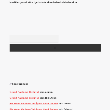
içerikler yasal süre içerisinde sitemizden kaldırılacaktır.
Arama
Son yorumlar
Granit Kaplama Çizilir Mi
için
admin
Granit Kaplama Çizilir Mi
için
HızlıAyak
Bir Yolun Otoban Olduğunu Nasıl Anlarız
için
admin
Bir Yolun Otoban Olduğunu Nasıl Anlarız
için
Dörtnal