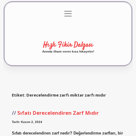
menüyü
Anasayfa
Gizlilik Politikası
Yasal Uyarı
aç
Hakkımızda
Hızlı Fikir Dalgası
Anında ilham veren kısa hikayeler!
Etiket:
Derecelendirme zarfı miktar zarfı mıdır
Sıfatı Derecelendiren Zarf Mıdır
Tarih: Kasım 2, 2024
Sıfatı derecelendiren zarf nedir? Değerlendirme zarfları, bir