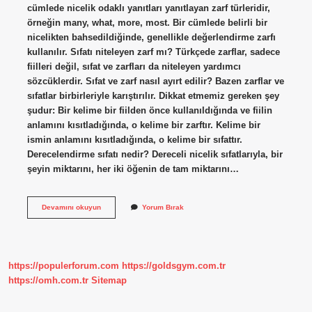
cümlede nicelik odaklı yanıtları yanıtlayan zarf türleridir,
örneğin many, what, more, most. Bir cümlede belirli bir
nicelikten bahsedildiğinde, genellikle değerlendirme zarfı
kullanılır. Sıfatı niteleyen zarf mı? Türkçede zarflar, sadece
fiilleri değil, sıfat ve zarfları da niteleyen yardımcı
sözcüklerdir. Sıfat ve zarf nasıl ayırt edilir? Bazen zarflar ve
sıfatlar birbirleriyle karıştırılır. Dikkat etmemiz gereken şey
şudur: Bir kelime bir fiilden önce kullanıldığında ve fiilin
anlamını kısıtladığında, o kelime bir zarftır. Kelime bir
ismin anlamını kısıtladığında, o kelime bir sıfattır.
Derecelendirme sıfatı nedir? Dereceli nicelik sıfatlarıyla, bir
şeyin miktarını, her iki öğenin de tam miktarını…
Sıfatı
Devamını okuyun
Yorum Bırak
Derecelendiren
Zarf
Mıdır
https://populerforum.com
https://goldsgym.com.tr
https://omh.com.tr
Sitemap