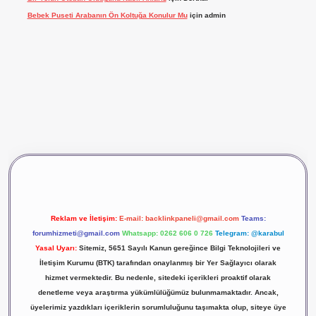
Bebek Puseti Arabanın Ön Koltuğa Konulur Mu
için
admin
ş
vdcasino giriş
betexper
Reklam ve İletişim:
E-mail:
backlinkpaneli@gmail.com
Teams:
forumhizmeti@gmail.com
Whatsapp: 0262 606 0 726
Telegram: @karabul
Yasal Uyarı:
Sitemiz, 5651 Sayılı Kanun gereğince Bilgi Teknolojileri ve
İletişim Kurumu (BTK) tarafından onaylanmış bir Yer Sağlayıcı olarak
hizmet vermektedir. Bu nedenle, sitedeki içerikleri proaktif olarak
denetleme veya araştırma yükümlülüğümüz bulunmamaktadır. Ancak,
üyelerimiz yazdıkları içeriklerin sorumluluğunu taşımakta olup, siteye üye