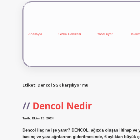
Anasayfa
Gizlilik Politikası
Yasal Uyarı
Hakkım
Etiket:
Dencol SGK karşılıyor mu
Dencol Nedir
Tarih: Ekim 15, 2024
Dencol ilaç ne işe yarar? DENCOL, ağızda oluşan iltihap ve ya
basınç ve yara ağrılarının giderilmesinde, 6 aylıktan büyük ç