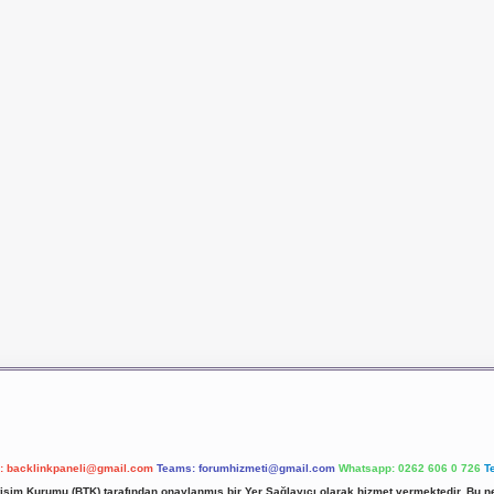
l:
backlinkpaneli@gmail.com
Teams:
forumhizmeti@gmail.com
Whatsapp: 0262 606 0 726
T
etişim Kurumu (BTK) tarafından onaylanmış bir Yer Sağlayıcı olarak hizmet vermektedir. Bu ne