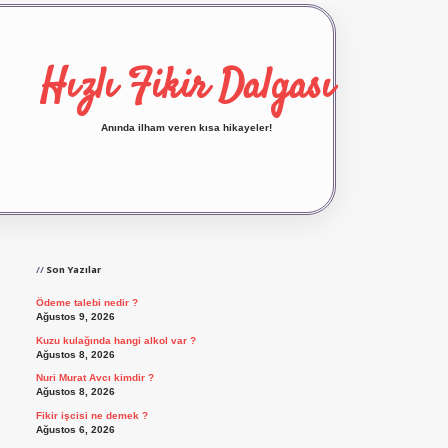
Hızlı Fikir Dalgası
Anında ilham veren kısa hikayeler!
Sidebar
ilbet yeni giriş
ilbet giriş
vdcasino giriş
betexp
Son Yazılar
Ödeme talebi nedir ?
Ağustos 9, 2026
Kuzu kulağında hangi alkol var ?
Ağustos 8, 2026
Nuri Murat Avcı kimdir ?
Ağustos 8, 2026
Fikir işcisi ne demek ?
Ağustos 6, 2026