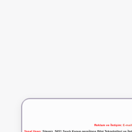
Reklam ve İletişim:
E-mai
Yasal Uyarı:
Sitemiz, 5651 Sayılı Kanun gereğince Bilgi Teknolojileri ve İl