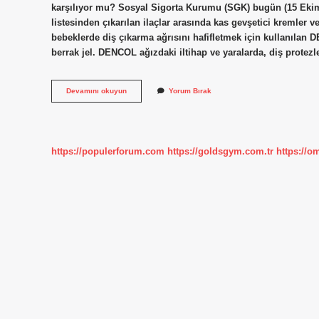
karşılıyor mu? Sosyal Sigorta Kurumu (SGK) bugün (15 Ekim)
listesinden çıkarılan ilaçlar arasında kas gevşetici kremler v
bebeklerde diş çıkarma ağrısını hafifletmek için kullanılan D
berrak jel. DENCOL ağızdaki iltihap ve yaralarda, diş protez
Dencol
Devamını okuyun
Yorum Bırak
Nedir
https://populerforum.com
https://goldsgym.com.tr
https://o