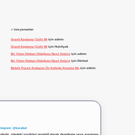
Son yorumlar
Granit Kaplama Çizilir Mi
için
admin
Granit Kaplama Çizilir Mi
için
HızlıAyak
Bir Yolun Otoban Olduğunu Nasıl Anlarız
için
admin
Bir Yolun Otoban Olduğunu Nasıl Anlarız
için
Dörtnal
Bebek Puseti Arabanın Ön Koltuğa Konulur Mu
için
admin
elegram: @karabul
denle, sitedeki içerikleri proaktif olarak denetleme veya araştırma