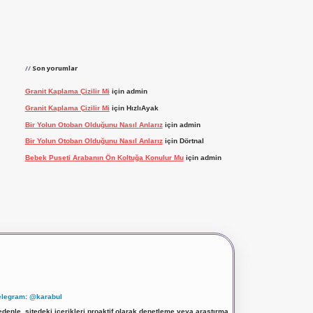
Son yorumlar
Granit Kaplama Çizilir Mi
için
admin
Granit Kaplama Çizilir Mi
için
HızlıAyak
Bir Yolun Otoban Olduğunu Nasıl Anlarız
için
admin
Bir Yolun Otoban Olduğunu Nasıl Anlarız
için
Dörtnal
Bebek Puseti Arabanın Ön Koltuğa Konulur Mu
için
admin
elegram: @karabul
denle, sitedeki içerikleri proaktif olarak denetleme veya araştırma