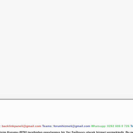
l:
backlinkpaneli@gmail.com
Teams:
forumhizmeti@gmail.com
Whatsapp: 0262 606 0 726
T
etişim Kurumu (BTK) tarafından onaylanmış bir Yer Sağlayıcı olarak hizmet vermektedir. Bu ne