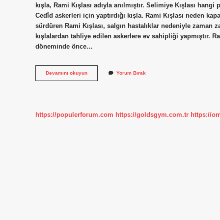
kışla, Rami Kışlası adıyla anılmıştır. Selimiye Kışlası hangi
Cedîd askerleri için yaptırdığı kışla. Rami Kışlası neden kap
sürdüren Rami Kışlası, salgın hastalıklar nedeniyle zaman z
kışlalardan tahliye edilen askerlere ev sahipliği yapmıştır. 
döneminde önce…
Rami
Devamını okuyun
Yorum Bırak
Kışlası
Hangi
Padişah
Döneminde
Yapılmıştır
https://populerforum.com
https://goldsgym.com.tr
https://o