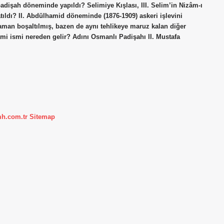
 padişah döneminde yapıldı? Selimiye Kışlası, III. Selim’in Nizâm-ı
atıldı? II. Abdülhamid döneminde (1876-1909) askeri işlevini
aman boşaltılmış, bazen de aynı tehlikeye maruz kalan diğer
Rami ismi nereden gelir? Adını Osmanlı Padişahı II. Mustafa
mh.com.tr
Sitemap