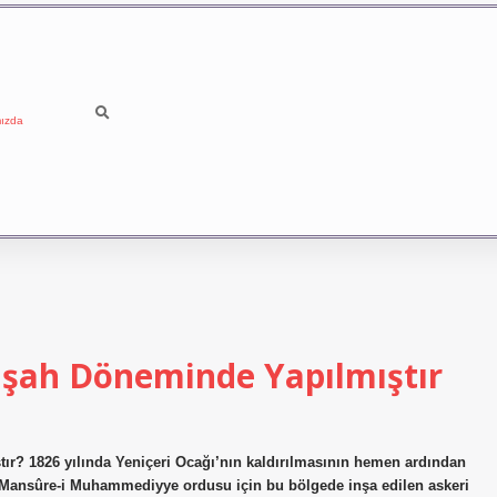
ızda
işah Döneminde Yapılmıştır
ır? 1826 yılında Yeniçeri Ocağı’nın kaldırılmasının hemen ardından
r-i Mansûre-i Muhammediyye ordusu için bu bölgede inşa edilen askeri