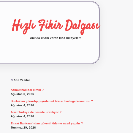
Hızlı Fikir Dalgası
Anında ilham veren kısa hikayeler!
Sidebar
ilbet yeni giriş
ilbet giriş
vdcasino giriş
bet
Son Yazılar
Azimut halkası kimin ?
Ağustos 5, 2026
Buzluktan çıkarılıp pişirilen et tekrar buzluğa konur mu ?
Ağustos 4, 2026
Ariel Türkiye’de nerede üretiliyor ?
Ağustos 4, 2026
Ziraat Bankası’ndan güvenli ödeme nasıl yapılır ?
Temmuz 29, 2026