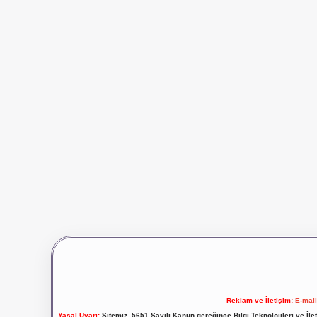
Reklam ve İletişim:
E-mai
Yasal Uyarı:
Sitemiz, 5651 Sayılı Kanun gereğince Bilgi Teknolojileri ve İl