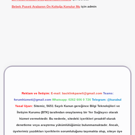
Bebek Puseti Arabanın Ön Koltuğa Konulur Mu
için
admin
vdcasino giriş
betexper
Reklam ve İletişim:
E-mail:
backlinkpaneli@gmail.com
Teams:
forumhizmeti@gmail.com
Whatsapp: 0262 606 0 726
Telegram: @karabul
Yasal Uyarı:
Sitemiz, 5651 Sayılı Kanun gereğince Bilgi Teknolojileri ve
İletişim Kurumu (BTK) tarafından onaylanmış bir Yer Sağlayıcı olarak
hizmet vermektedir. Bu nedenle, sitedeki içerikleri proaktif olarak
denetleme veya araştırma yükümlülüğümüz bulunmamaktadır. Ancak,
üyelerimiz yazdıkları içeriklerin sorumluluğunu taşımakta olup, siteye üye