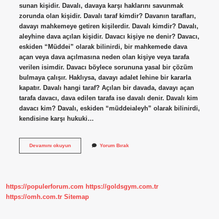
sunan kişidir. Davalı, davaya karşı haklarını savunmak
zorunda olan kişidir. Davalı taraf kimdir? Davanın tarafları,
davayı mahkemeye getiren kişilerdir. Davalı kimdir? Davalı,
aleyhine dava açılan kişidir. Davacı kişiye ne denir? Davacı,
eskiden “Müddei” olarak bilinirdi, bir mahkemede dava
açan veya dava açılmasına neden olan kişiye veya tarafa
verilen isimdir. Davacı böylece sorununa yasal bir çözüm
bulmaya çalışır. Haklıysa, davayı adalet lehine bir kararla
kapatır. Davalı hangi taraf? Açılan bir davada, davayı açan
tarafa davacı, dava edilen tarafa ise davalı denir. Davalı kim
davacı kim? Davalı, eskiden “müddeialeyh” olarak bilinirdi,
kendisine karşı hukuki…
Davalı
Devamını okuyun
Yorum Bırak
Kime
Denir
https://populerforum.com
https://goldsgym.com.tr
https://omh.com.tr
Sitemap