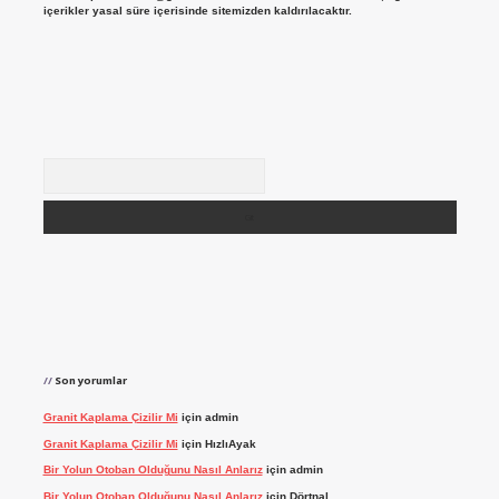
içerikler yasal süre içerisinde sitemizden kaldırılacaktır.
Arama
Son yorumlar
Granit Kaplama Çizilir Mi
için
admin
Granit Kaplama Çizilir Mi
için
HızlıAyak
Bir Yolun Otoban Olduğunu Nasıl Anlarız
için
admin
Bir Yolun Otoban Olduğunu Nasıl Anlarız
için
Dörtnal