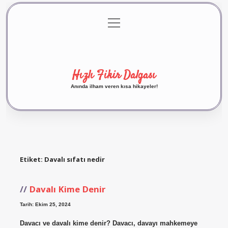
menüyü
Anasayfa
Gizlilik Politikası
Yasal Uyarı
aç
Hakkımızda
Hızlı Fikir Dalgası
Anında ilham veren kısa hikayeler!
Etiket:
Davalı sıfatı nedir
Davalı Kime Denir
Tarih: Ekim 25, 2024
Davacı ve davalı kime denir? Davacı, davayı mahkemeye