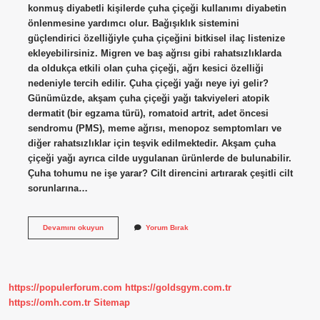
konmuş diyabetli kişilerde çuha çiçeği kullanımı diyabetin
önlenmesine yardımcı olur. Bağışıklık sistemini
güçlendirici özelliğiyle çuha çiçeğini bitkisel ilaç listenize
ekleyebilirsiniz. Migren ve baş ağrısı gibi rahatsızlıklarda
da oldukça etkili olan çuha çiçeği, ağrı kesici özelliği
nedeniyle tercih edilir. Çuha çiçeği yağı neye iyi gelir?
Günümüzde, akşam çuha çiçeği yağı takviyeleri atopik
dermatit (bir egzama türü), romatoid artrit, adet öncesi
sendromu (PMS), meme ağrısı, menopoz semptomları ve
diğer rahatsızlıklar için teşvik edilmektedir. Akşam çuha
çiçeği yağı ayrıca cilde uygulanan ürünlerde de bulunabilir.
Çuha tohumu ne işe yarar? Cilt direncini artırarak çeşitli cilt
sorunlarına…
Çuha
Devamını okuyun
Yorum Bırak
Çiçeğinin
Faydaları
Nedir
https://populerforum.com
https://goldsgym.com.tr
https://omh.com.tr
Sitemap