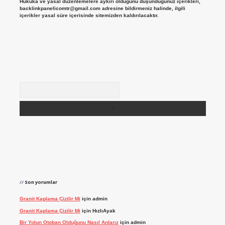
Hukuka ve yasal düzenlemelere aykırı olduğunu düşündüğünüz içerikleri,
backlinkpanelicomtr@gmail.com
adresine bildirmeniz halinde, ilgili
içerikler yasal süre içerisinde sitemizden kaldırılacaktır.
Arama
Son yorumlar
Granit Kaplama Çizilir Mi
için
admin
Granit Kaplama Çizilir Mi
için
HızlıAyak
Bir Yolun Otoban Olduğunu Nasıl Anlarız
için
admin