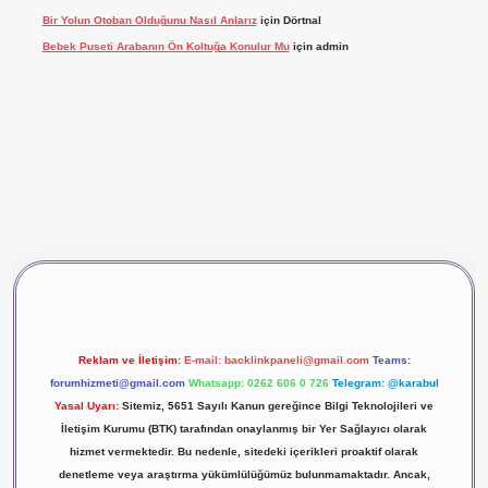
Bir Yolun Otoban Olduğunu Nasıl Anlarız
için
Dörtnal
Bebek Puseti Arabanın Ön Koltuğa Konulur Mu
için
admin
vdcasino giriş
betexper
Reklam ve İletişim:
E-mail:
backlinkpaneli@gmail.com
Teams:
forumhizmeti@gmail.com
Whatsapp: 0262 606 0 726
Telegram: @karabul
Yasal Uyarı:
Sitemiz, 5651 Sayılı Kanun gereğince Bilgi Teknolojileri ve
İletişim Kurumu (BTK) tarafından onaylanmış bir Yer Sağlayıcı olarak
hizmet vermektedir. Bu nedenle, sitedeki içerikleri proaktif olarak
denetleme veya araştırma yükümlülüğümüz bulunmamaktadır. Ancak,