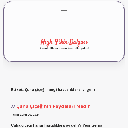
menüyü
Anasayfa
Gizlilik Politikası
Yasal Uyarı
aç
Hakkımızda
Hızlı Fikir Dalgası
Anında ilham veren kısa hikayeler!
Etiket:
Çuha çiçeği hangi hastalıklara iyi gelir
Çuha Çiçeğinin Faydaları Nedir
Tarih: Eylül 20, 2024
Çuha çiçeği hangi hastalıklara iyi gelir? Yeni teşhis